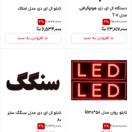
دستگاه ال ای دی هولوگرافی
تابلو ال ای دی مدل املاک
مدل T-7
6,877,000
25,070,000
4
%
4
%
6,534,000
23,817,000
افزودن به سبد
افزودن به سبد
تابلو روان مدل R138*58
تابلو ال ای دی مدل سنگگ سایز
80
3,738,000
48,000,000
4
%
6
%