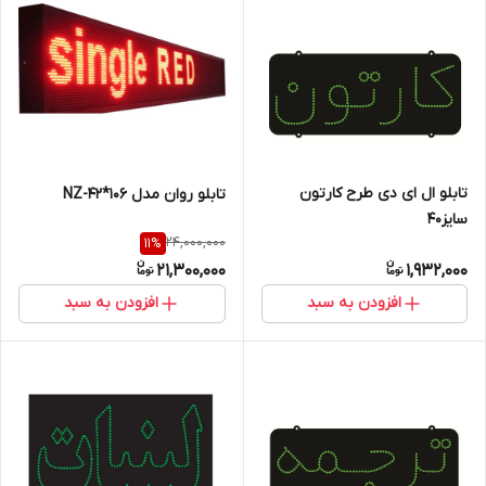
تابلو ال ای دی طرح کارتون
تابلو روان مدل NZ-42*106
سایز40
24,000,000
11
%
21,300,000
1,932,000
افزودن به سبد
افزودن به سبد