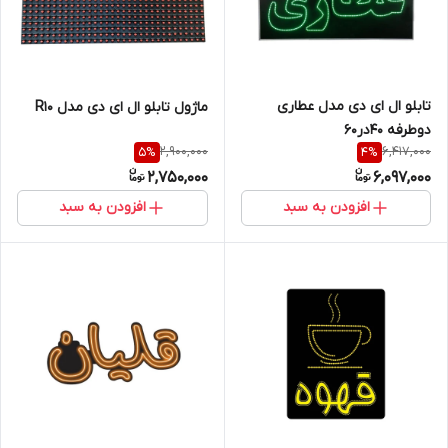
تابلو ال ای دی مدل عطاری
ماژول تابلو ال ای دی مدل R10
دوطرفه 40در60
2,900,000
6,417,000
5
%
4
%
2,750,000
6,097,000
افزودن به سبد
افزودن به سبد