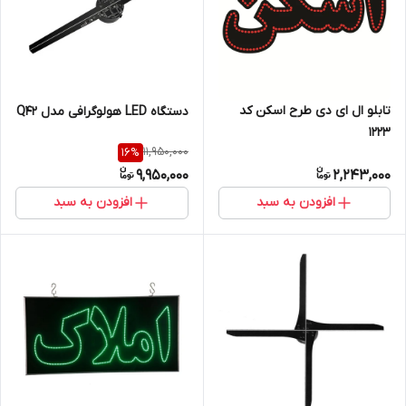
تابلو ال ای دی طرح اسکن کد
دستگاه LED هولوگرافی مدل Q42
۱۲۲۳
11,950,000
16
%
9,950,000
2,243,000
افزودن به سبد
افزودن به سبد