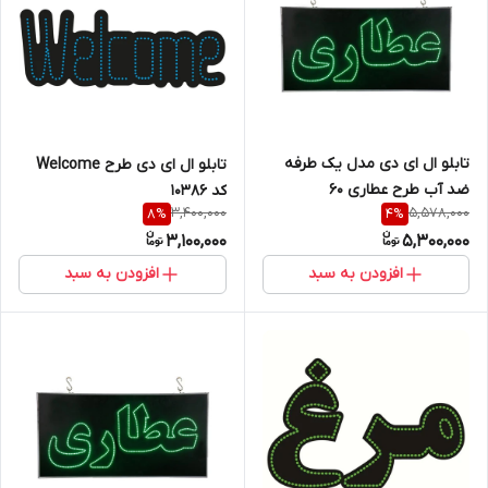
تابلو ال ای دی مدل یک طرفه
تابلو ال ای دی طرح Welcome
ضد آب طرح عطاری 60
کد 10386
3,400,000
5,578,000
8
%
4
%
3,100,000
5,300,000
افزودن به سبد
افزودن به سبد