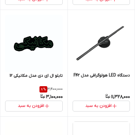
دستگاه LED هولوگرافی مدل F42
تابلو ال ای دی مدل مکانیکی 12
3,400,000
8
%
3,100,000
11,328,000
افزودن به سبد
افزودن به سبد