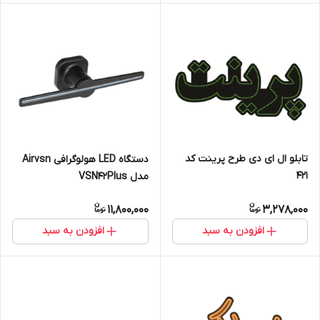
تابلو ال ای دی طرح پرینت کد
دستگاه LED هولوگرافی Airvsn
۴۲۱
مدل VSN42Plus
11,800,000
3,278,000
افزودن به سبد
افزودن به سبد