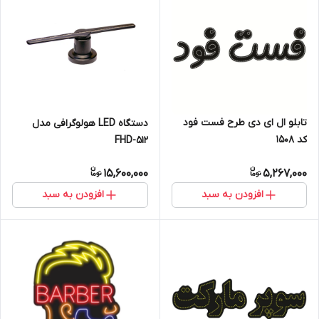
تابلو ال ای دی طرح فست فود
دستگاه LED هولوگرافی مدل
کد ۱۵۰۸
FHD-512
15,600,000
5,267,000
افزودن به سبد
افزودن به سبد