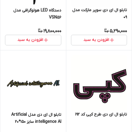
تابلو ال ای دی سوپر مارکت مدل
دستگاه LED هولوگرافی مدل
09
VSN56
19,800,000
5,290,000
افزودن به سبد
افزودن به سبد
تابلو ال ای دی طرح کپی کد ۱۹۲
تابلو ال ای دی مدل Artificial
intelligence AI سایز 150*20
سانتی متر