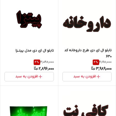
تابلو ال ای دی طرح داروخانه کد
تابلو ال ای دی مدل پیتــزا
۶۳۰
3,048,000
4,198,000
4
%
4
%
2,896,000
3,989,000
افزودن به سبد
افزودن به سبد