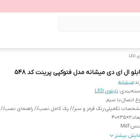
LED
ابلو ال ای دی میشانه مدل فتوکپی پرینت کد 548
ند:
میشانه
ته‌بندی
:
تابلوی LED
ع اتصال
:
با سیم
شخصات تکمیلی
:
رنگ قرمز و سبز// پک کامل نصب// راهنمای نصب//
عاد
:
2×35×40
نس
:
Mdf
بلیت‌های دستگاه
:
صفحه نمایش
مایش بیشتر