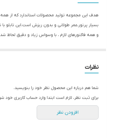
قابلیت‌های دستگاه
هدف این مجموعه تولید محصولات استاندارد که از همه ی ل
وزن
بسیار پرنور،عمر طولانی و بدون ریزش است.این تابلو 
و همه فاکتورهای لازم ، با وسواس زیاد و دقیق لحاظ شد
سیم نباشد. این تابلو به صورت پک کامل ارائه می شود ت
نظرات
کمتر از چند دقیقه و بدون نیاز به مهارت و ابزار خاصی 
خورشید درخشندگی داشته و روز دید است. برای نصب حتما 
شما هم درباره این محصول نظر خود را بنویسید.
داخل پک تعبیه شده است
برای ثبت نظر، لازم است ابتدا وارد حساب کاربری خود شو
افزودن نظر