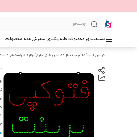
دسته‌بندی محصولات
خانه
پیگیری سفارش
همه محصولات
لاریس لایت
/
کالای دیجیتال
/
ماشین های اداری
/
لوازم فروشگاهی
/
تابلوی 
ت
بر
دس
نو
م
اب
ج
قا
ن