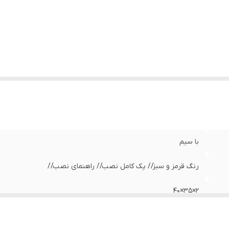
زن
:
400 گرم
با سیم
رنگ قرمز و سبز// پک کامل نصب// راهنمای نصب//
2×35×40
Mdf