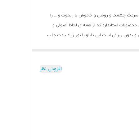
ل سرعت چشمک و روشن و خاموش با ریموت و ... را
محصولات استاندارد که از همه ی لحاظ اصولی و
نی و بدون ریزش است.این تابلو با نور زیاد باعث جلب
 با وسواس زیاد و دقیق لحاظ شده و میزان ولتاژ و
کیفیت بالا،پرنور،عمر طولانی و بدون ریزش ارائه می
شود. بر خلاف سایر تابلوها، ترانس و فلاشر این تابلو در یک جعبه ارائه میشود که نیازی به سیم کشی ندارد و فقط کافیست که دوشاخه را به برق بزنید و برای راحتی نصب ،سیمی به طول 3
افزودن نظر
تا مشتری در عرض چند دقیقه بتواند آنرا نصب و
اصی ، با استفاده از راهنمای نصبی که در داخل پک
ب حتما از راهنمای نصب استفاده کنید که دو روش