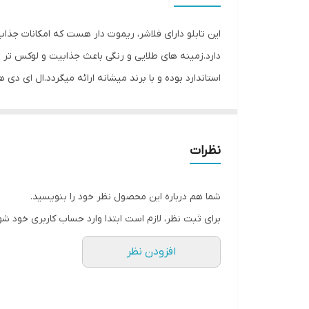
این تابلو دارای فلاشر، ریموت دار هست که امکانات جذا
دارد.زمینه های طلایی و رنگی باعث جذابیت و لوکس تر
استاندارد بوده و با برند میشانه ارائه میگردد.ال ای دی 
توجه و جذب مشتری می شود. این تابلوها بر اساس علم ر
جریان ال ای دی ها و پاور بصورت اصولی طراحی و محاسبه
نظرات
متر تعبیه شده تا در صورت دور بودن پریز برق از شیشه 
استفاده کند. از ویژگیهای دیگر این تابلو نصب آسان و سر
شما هم درباره این محصول نظر خود را بنویسید.
گذاشته شده ،نصب کرده و استفاده نمایید. بر خلاف نمو
برای ثبت نظر، لازم است ابتدا وارد حساب کاربری خود شو
آویزان کردن با نخ نامرئی و استفاده از پولک پیشنهاد ش
افزودن نظر