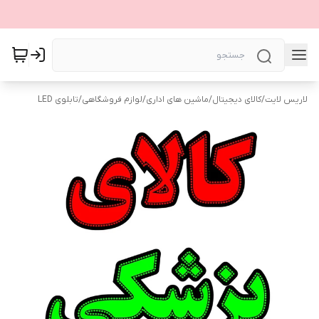
لاریس لایت
/
کالای دیجیتال
/
ماشین های اداری
/
لوازم فروشگاهی
/
تابلوی LED