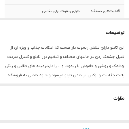
قابلیت‌های دستگاه
دارای ریموت برای عکاسی
وزن
980 گرم
توضیحات
این تابلو دارای فلاشر، ریموت دار هست که امکانات جذاب و ویژه ای از
قبیل چشمک زدن در حالتهای مختلف و تنظیم نور تابلو و کنترل سرعت
چشمک و روشن و خاموش با ریموت و ... را دارد.زمینه های طلایی و رنگی
باعث جذابیت و لوکس تر شدن تابلو میشود و جلوه خاصی به فروشگاه
می دهد.هدف این مجموعه تولید محصولات استاندارد که از همه ی لحاظ
اصولی و استاندارد بوده و با برند میشانه ارائه میگردد.ال ای دی های بکار
نظرات
رفته بهترین نوع ال ای دی در بازار می باشد که بسیار پرنور،عمر طولانی و
بدون ریزش است.این تابلو با نور زیاد باعث جلب توجه و جذب مشتری
می شود. این تابلوها بر اساس علم روز الکترونیک توسط متخصصین