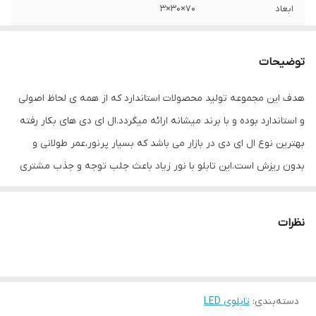
ابعاد
70×30×3
جنس
Mdf
توضیحات
وزن
1 گرم
هدف این مجموعه تولید محصولات استاندارد که از همه ی لحاظ اصولی
و استاندارد بوده و با برند میشانه ارائه میگردد.ال ای دی های بکار رفته
بهترین نوع ال ای دی در بازار می باشد که بسیار پرنور،عمر طولانی و
بدون ریزش است.این تابلو با نور زیاد باعث جلب توجه و جذب مشتری
می شود. این تابلوها بر اساس علم روز الکترونیک توسط متخصصین
الکترونیک طراحی شده و همه فاکتورهای لازم ، با وسواس زیاد و دقیق
نظرات
لحاظ شده و میزان ولتاژ و جریان ال ای دی ها و پاور بصورت اصولی
طراحی و محاسبه شده و از آنجایی که همه لوازم استفاده شده اصل و
باکیفیت است محصولی با کیفیت بالا،پرنور،عمر طولانی و بدون ریزش
دسته‌بندی
:
تابلوی LED
ارائه می شود. بر خلاف سایر تابلوها، ترانس این تابلو در پشت آن تعبیه