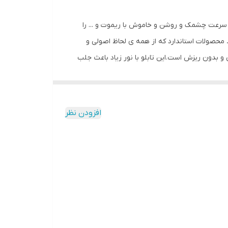
ل سرعت چشمک و روشن و خاموش با ریموت و ... را
محصولات استاندارد که از همه ی لحاظ اصولی و
نی و بدون ریزش است.این تابلو با نور زیاد باعث جلب
 با وسواس زیاد و دقیق لحاظ شده و میزان ولتاژ و
کیفیت بالا،پرنور،عمر طولانی و بدون ریزش ارائه می
شود. بر خلاف سایر تابلوها، ترانس و فلاشر این تابلو در یک جعبه ارائه میشود که نیازی به سیم کشی ندارد و فقط کافیست که دوشاخه را به برق بزنید و برای راحتی نصب ،سیمی به طول 3
افزودن نظر
تا مشتری در عرض چند دقیقه بتواند آنرا نصب و
اصی ، با استفاده از راهنمای نصبی که در داخل پک
ب حتما از راهنمای نصب استفاده کنید که دو روش