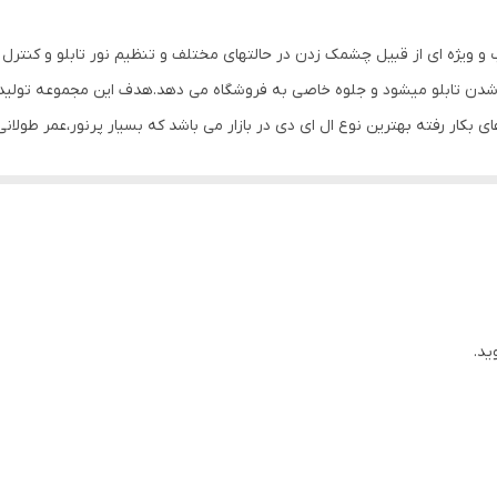
600 گرم
ب و ویژه ای از قبیل چشمک زدن در حالتهای مختلف و تنظیم نور تابلو و کنتر
 شدن تابلو میشود و جلوه خاصی به فروشگاه می دهد.هدف این مجموعه تولید 
های بکار رفته بهترین نوع ال ای دی در بازار می باشد که بسیار پرنور،عمر طولا
وز الکترونیک توسط متخصصین الکترونیک طراحی شده و همه فاکتورهای لازم ،
 شده و از آنجایی که همه لوازم استفاده شده اصل و باکیفیت است محصولی با 
، نیاز به اضافه کردن سیم نباشد. این تابلو به صورت پک کامل ارائه می شود 
یع آن است ، به طوریکه در کمتر از چند دقیقه و بدون نیاز به مهارت و ابزار خ
نه های دیگر در مقابل نور خورشید درخشندگی داشته و روز دید است. برای نص
ید.
ده که ابزار لازم برای نصب در داخل پک تعبیه شده است.