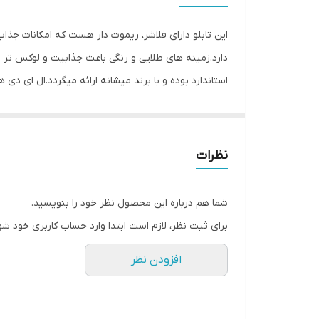
وزن
این تابلو دارای فلاشر، ریموت دار هست که امکانات جذا
دارد.زمینه های طلایی و رنگی باعث جذابیت و لوکس تر
استاندارد بوده و با برند میشانه ارائه میگردد.ال ای دی 
توجه و جذب مشتری می شود. این تابلوها بر اساس علم ر
جریان ال ای دی ها و پاور بصورت اصولی طراحی و محاسبه
نظرات
متر تعبیه شده تا در صورت دور بودن پریز برق از شیشه 
استفاده کند. از ویژگیهای دیگر این تابلو نصب آسان و سر
شما هم درباره این محصول نظر خود را بنویسید.
گذاشته شده ،نصب کرده و استفاده نمایید. بر خلاف نمو
برای ثبت نظر، لازم است ابتدا وارد حساب کاربری خود شو
آویزان کردن با نخ نامرئی و استفاده از پولک پیشنهاد ش
افزودن نظر