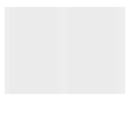
دهد.به همراه این تابلو راهنمای نصب و بستهای نصب و آداپتور ارائه
می شود تا یک ست کامل را برای استفاده ساده، سریع و بدون دردسر در
اختیار داشته باشید.