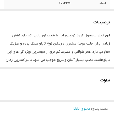
ابعاد
40x33x1
جنس
LED MDF
توضیحات
وزن
0.5 گرم
این تابلو محصول گروه تولیدی آیاز با شدت نور بالایی که دارد نقش
زیادی برای جلب توجه مشتری دارد.این نوع تابلو سبک بوده و فیزیک
مقاومی دارد. عمر طولانی و مصرف کم برق از مهمترین ویژه گی های این
تابلوهاست.نصب بسیار آسان وسریع موجب می شود تا در کمترین زمان
استفاده از این تابلو را آغاز کنید. علاوه بر قابلیت نصب بر روی شیشه این
تابلو می تواند در هر موقعیتی که لازم باشد آویز شود و یا تکیه داده
نظرات
شود چراکه عملکرد تابلو به محل نصب وابسته نیست. فیزیک محکم
موجب می شود تا نگرانی از بابت آسیب وارد شدن به تابلو نداشته
باشیم. با شدت نور بالا این تابلو روز دید است و بر خلاف نمونه های دیگر
دسته‌بندی
:
تابلوی LED
در مقابل نور خورشید درخشندگی داشته و وظیفه خود را انجام می