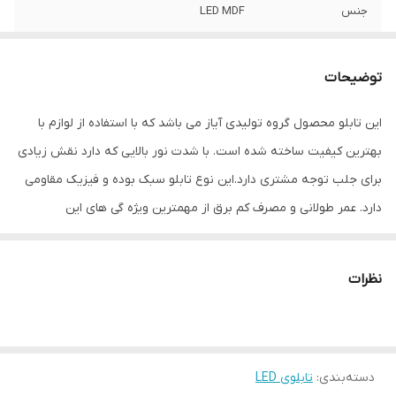
جنس
LED MDF
نوع اتصال
با سیم
توضیحات
این تابلو محصول گروه تولیدی آیاز می باشد که با استفاده از لوازم با
بهترین کیفیت ساخته شده است. با شدت نور بالایی که دارد نقش زیادی
برای جلب توجه مشتری دارد.این نوع تابلو سبک بوده و فیزیک مقاومی
دارد. عمر طولانی و مصرف کم برق از مهمترین ویژه گی های این
تابلوهاست.نصب بسیار آسان وسریع موجب می شود تا در کمترین زمان
استفاده از این تابلو را آغاز کنید. علاوه بر قابلیت نصب بر روی شیشه این
نظرات
تابلو می تواند در هر موقعیتی که لازم باشد آویز شود و یا تکیه داده
شود چراکه عملکرد تابلو به محل نصب وابسته نیست. فیزیک محکم
موجب می شود تا نگرانی از بابت آسیب وارد شدن به تابلو نداشته
دسته‌بندی
:
تابلوی LED
باشیم. با شدت نور بالا این تابلو روز دید است و بر خلاف نمونه های دیگر