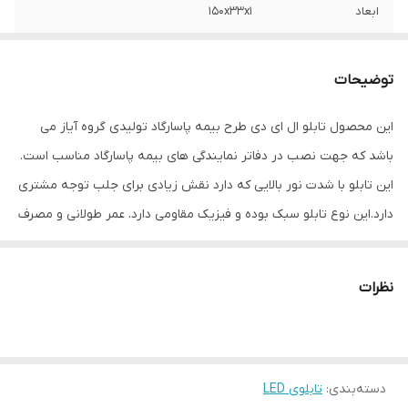
ابعاد
150x33x1
جنس
LED MDF
توضیحات
وزن
1 گرم
این محصول تابلو ال ای دی طرح بیمه پاسارگاد تولیدی گروه آیاز می
باشد که جهت نصب در دفاتر نمایندگی های بیمه پاسارگاد مناسب است.
این تابلو با شدت نور بالایی که دارد نقش زیادی برای جلب توجه مشتری
دارد.این نوع تابلو سبک بوده و فیزیک مقاومی دارد. عمر طولانی و مصرف
کم برق از مهمترین ویژه گی های این تابلوهاست.نصب بسیار آسان
وسریع موجب می شود تا در کمترین زمان استفاده از این تابلو را آغاز
نظرات
کنید. علاوه بر قابلیت نصب بر روی شیشه این تابلو می تواند در هر
موقعیتی که لازم باشد آویز شود و یا تکیه داده شود چراکه عملکرد تابلو
به محل نصب وابسته نیست. فیزیک محکم موجب می شود تا نگرانی از
دسته‌بندی
:
تابلوی LED
بابت آسیب وارد شدن به تابلو نداشته باشیم. با شدت نور بالا این تابلو