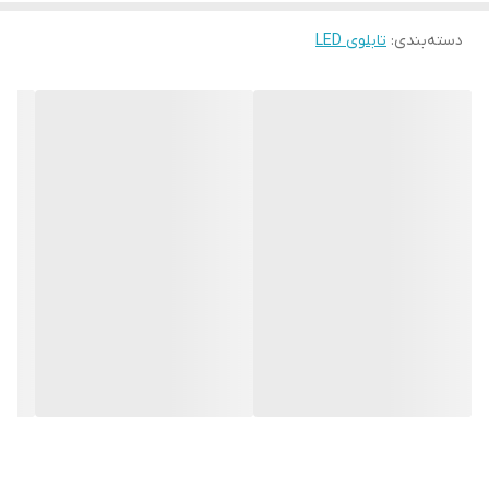
به محل نصب وابسته نیست. فیزیک محکم موجب می شود تا نگرانی از
دسته‌بندی
:
تابلوی LED
بابت آسیب وارد شدن به تابلو نداشته باشیم. با شدت نور بالا این تابلو
روز دید است و بر خلاف نمونه های دیگر در مقابل نور خورشید
درخشندگی داشته و وظیفه خود را انجام می دهد. به همراه این تابلو
راهنمای نصب و بستهای نصب و آداپتور ارائه می شود تا یک ست کامل
را برای استفاده ساده، سریع و بدون دردسر در اختیار داشته باشید