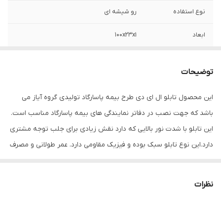
نوع استفاده
رو شیشه ای
ابعاد
100x23x1
جنس
LED MDF
توضیحات
وزن
1 گرم
این محصول تابلو ال ای دی طرح بیمه پاسارگاد تولیدی گروه آیاز می
باشد که جهت نصب در دفاتر نمایندگی های بیمه پاسارگاد مناسب است.
این تابلو با شدت نور بالایی که دارد نقش زیادی برای جلب توجه مشتری
دارد.این نوع تابلو سبک بوده و فیزیک مقاومی دارد. عمر طولانی و مصرف
کم برق از مهمترین ویژه گی های این تابلوهاست.نصب بسیار آسان
وسریع موجب می شود تا در کمترین زمان استفاده از این تابلو را آغاز
نظرات
کنید. علاوه بر قابلیت نصب بر روی شیشه این تابلو می تواند در هر
موقعیتی که لازم باشد آویز شود و یا تکیه داده شود چراکه عملکرد تابلو