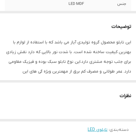
جنس
LED MDF
نوع اتصال
با سیم
توضیحات
این تابلو محصول گروه تولیدی آیاز می باشد که با استفاده از لوازم با
بهترین کیفیت ساخته شده است. با شدت نور بالایی که دارد نقش زیادی
برای جلب توجه مشتری دارد.این نوع تابلو سبک بوده و فیزیک مقاومی
دارد. عمر طولانی و مصرف کم برق از مهمترین ویژه گی های این
تابلوهاست.نصب بسیار آسان وسریع موجب می شود تا در کمترین زمان
استفاده از این تابلو را آغاز کنید. علاوه بر قابلیت نصب بر روی شیشه این
نظرات
تابلو می تواند در هر موقعیتی که لازم باشد آویز شود و یا تکیه داده
شود چراکه عملکرد تابلو به محل نصب وابسته نیست. فیزیک محکم
موجب می شود تا نگرانی از بابت آسیب وارد شدن به تابلو نداشته
دسته‌بندی
:
تابلوی LED
باشیم. با شدت نور بالا این تابلو روز دید است و بر خلاف نمونه های دیگر