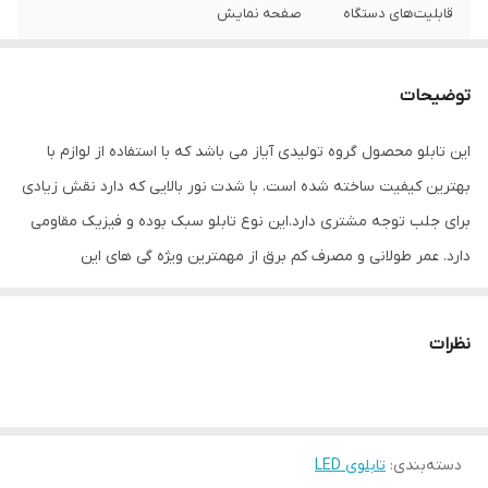
قابلیت‌های دستگاه
صفحه نمایش
وزن
1200 گرم
توضیحات
این تابلو محصول گروه تولیدی آیاز می باشد که با استفاده از لوازم با
بهترین کیفیت ساخته شده است. با شدت نور بالایی که دارد نقش زیادی
برای جلب توجه مشتری دارد.این نوع تابلو سبک بوده و فیزیک مقاومی
دارد. عمر طولانی و مصرف کم برق از مهمترین ویژه گی های این
تابلوهاست.نصب بسیار آسان وسریع موجب می شود تا در کمترین زمان
استفاده از این تابلو را آغاز کنید. علاوه بر قابلیت نصب بر روی شیشه این
نظرات
تابلو می تواند در هر موقعیتی که لازم باشد آویز شود و یا تکیه داده
شود چراکه عملکرد تابلو به محل نصب وابسته نیست. فیزیک محکم
موجب می شود تا نگرانی از بابت آسیب وارد شدن به تابلو نداشته
دسته‌بندی
:
تابلوی LED
باشیم. با شدت نور بالا این تابلو روز دید است و بر خلاف نمونه های دیگر