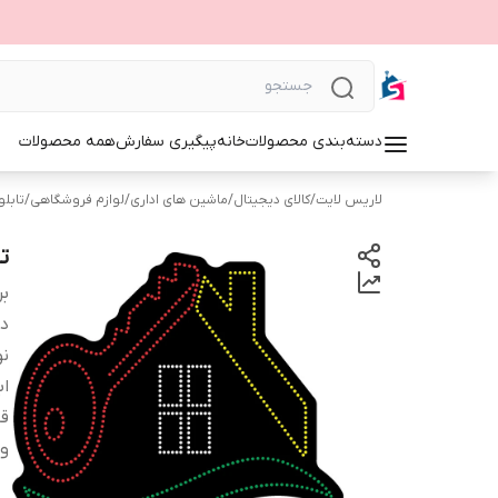
دسته‌بندی محصولات
خانه
پیگیری سفارش
همه محصولات
لاریس لایت
/
کالای دیجیتال
/
ماشین های اداری
/
لوازم فروشگاهی
/
تابلوی 
تا
بر
دس
نو
اب
قا
و