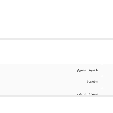
با سیم , باسیم
60x56x1
صفحه نمایش
800 گرم