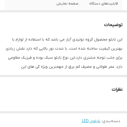
قابلیت‌های دستگاه
صفحه نمایش
وزن
600 گرم
توضیحات
این تابلو محصول گروه تولیدی آیاز می باشد که با استفاده از لوازم با
بهترین کیفیت ساخته شده است. با شدت نور بالایی که دارد نقش زیادی
برای جلب توجه مشتری دارد.این نوع تابلو سبک بوده و فیزیک مقاومی
دارد. عمر طولانی و مصرف کم برق از مهمترین ویژه گی های این
تابلوهاست.نصب بسیار آسان وسریع موجب می شود تا در کمترین زمان
استفاده از این تابلو را آغاز کنید. علاوه بر قابلیت نصب بر روی شیشه این
نظرات
تابلو می تواند در هر موقعیتی که لازم باشد آویز شود و یا تکیه داده
شود چراکه عملکرد تابلو به محل نصب وابسته نیست. فیزیک محکم
موجب می شود تا نگرانی از بابت آسیب وارد شدن به تابلو نداشته
دسته‌بندی
:
تابلوی LED
باشیم. با شدت نور بالا این تابلو روز دید است و بر خلاف نمونه های دیگر