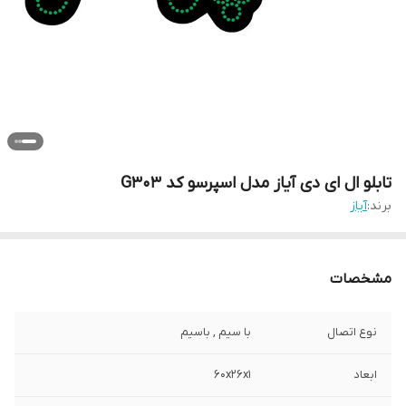
تابلو ال ای دی آیاز مدل اسپرسو کد G303
برند:
آیاز
مشخصات
نوع اتصال
با سیم , باسیم
ابعاد
60x26x1