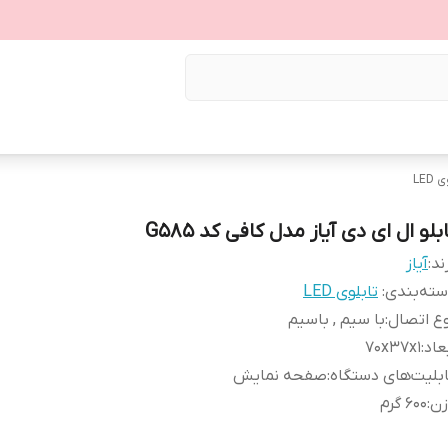
LED
بلو ال ای دی آیاز مدل کافی کد G585
ند:
آیاز
ته‌بندی
:
تابلوی LED
ع اتصال
:
با سیم , باسیم
عاد
:
70x37x1
بلیت‌های دستگاه
:
صفحه نمایش
زن
:
600 گرم