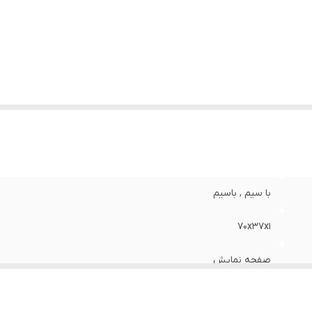
با سیم , باسیم
70x37x1
صفحه نمایش
600 گرم