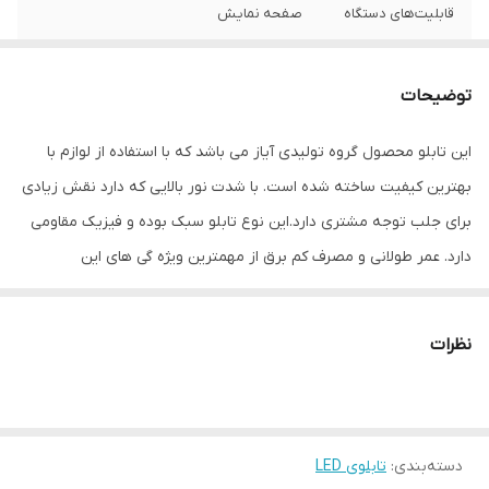
قابلیت‌های دستگاه
صفحه نمایش
وزن
400 گرم
توضیحات
این تابلو محصول گروه تولیدی آیاز می باشد که با استفاده از لوازم با
بهترین کیفیت ساخته شده است. با شدت نور بالایی که دارد نقش زیادی
برای جلب توجه مشتری دارد.این نوع تابلو سبک بوده و فیزیک مقاومی
دارد. عمر طولانی و مصرف کم برق از مهمترین ویژه گی های این
تابلوهاست.نصب بسیار آسان وسریع موجب می شود تا در کمترین زمان
استفاده از این تابلو را آغاز کنید. علاوه بر قابلیت نصب بر روی شیشه این
نظرات
تابلو می تواند در هر موقعیتی که لازم باشد آویز شود و یا تکیه داده
شود چراکه عملکرد تابلو به محل نصب وابسته نیست. فیزیک محکم
موجب می شود تا نگرانی از بابت آسیب وارد شدن به تابلو نداشته
دسته‌بندی
:
تابلوی LED
باشیم. با شدت نور بالا این تابلو روز دید است و بر خلاف نمونه های دیگر