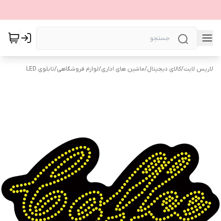
لاریس لایت
/
کالای دیجیتال
/
ماشین های اداری
/
لوازم فروشگاهی
/
تابلوی LED