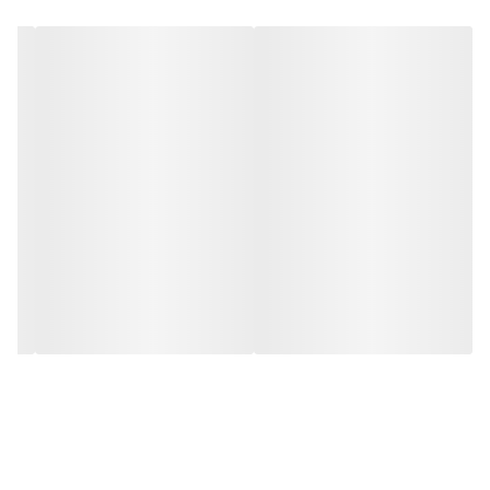
در مقابل نور خورشید درخشندگی داشته و وظیفه خود را انجام می دهد.
به همراه این تابلو راهنمای نصب و بستهای نصب و آداپتور ارائه می
شود تا یک ست کامل را برای استفاده ساده، سریع و بدون دردسر در
اختیار داشته باشید. این تابلو با پنج رنگ اصلی تولید و عرضه می شود
که سایر رنگ ها را نیز میتوانید در بین محصولات آیاز انتخاب بفرمایید.