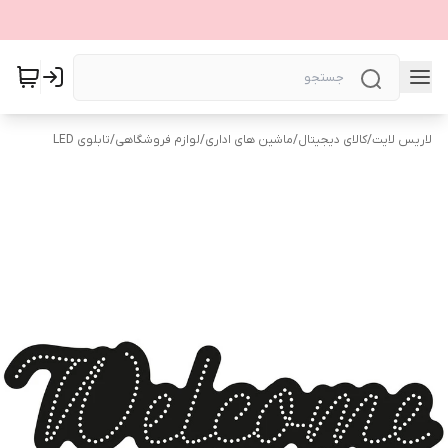
لاریس لایت
/
کالای دیجیتال
/
ماشین های اداری
/
لوازم فروشگاهی
/
تابلوی LED