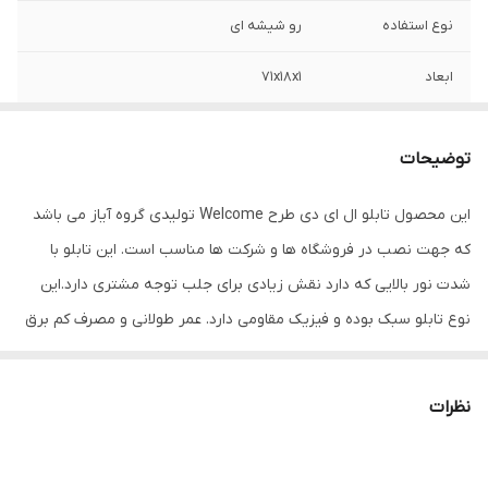
نوع استفاده
رو شیشه ای
ابعاد
71x18x1
جنس
LED MDF
توضیحات
وزن
0.5 گرم
این محصول تابلو ال ای دی طرح Welcome تولیدی گروه آیاز می باشد
که جهت نصب در فروشگاه ها و شرکت ها مناسب است. این تابلو با
شدت نور بالایی که دارد نقش زیادی برای جلب توجه مشتری دارد.این
نوع تابلو سبک بوده و فیزیک مقاومی دارد. عمر طولانی و مصرف کم برق
از مهمترین ویژه گی های این تابلوهاست.نصب بسیار آسان وسریع
موجب می شود تا در کمترین زمان استفاده از این تابلو را آغاز کنید. علاوه
نظرات
بر قابلیت نصب بر روی شیشه این تابلو می تواند در هر موقعیتی که
لازم باشد آویز شود و یا تکیه داده شود چراکه عملکرد تابلو به محل نصب