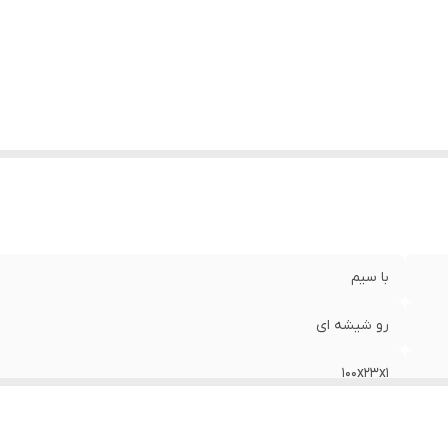
با سیم
رو شیشه ای
100x23x1
LED MDF