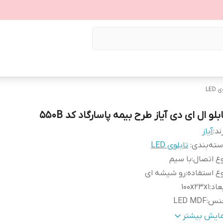
LED
بلو ال ای دی آیاز طرح بیمه پاسارگاد کد 550B
ند:
آیاز
ته‌بندی
:
تابلوی LED
ع اتصال
:
با سیم
ع استفاده
:
رو شیشه ای
عاد
:
100x23x1
نس
:
LED MDF
زن
:
1 گرم
مایش بیشتر