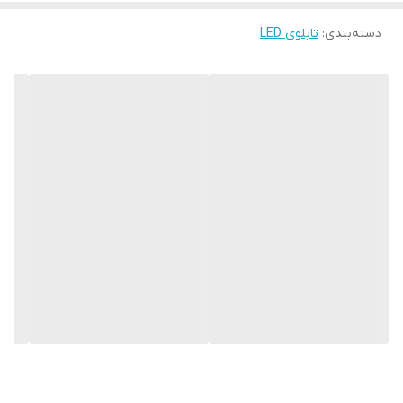
به محل نصب وابسته نیست. فیزیک محکم موجب می شود تا نگرانی از
دسته‌بندی
:
تابلوی LED
بابت آسیب وارد شدن به تابلو نداشته باشیم. با شدت نور بالا این تابلو
روز دید است و بر خلاف نمونه های دیگر در مقابل نور خورشید
درخشندگی داشته و وظیفه خود را انجام می دهد. به همراه این تابلو
راهنمای نصب و بستهای نصب و آداپتور ارائه می شود تا یک ست کامل
را برای استفاده ساده، سریع و بدون دردسر در اختیار داشته باشید