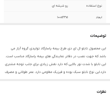
نوع استفاده
رو شیشه ای
ابعاد
100x23x1
جنس
LED MDF
توضیحات
وزن
1 گرم
این محصول تابلو ال ای دی طرح بیمه پاسارگاد تولیدی گروه آیاز می
باشد که جهت نصب در دفاتر نمایندگی های بیمه پاسارگاد مناسب است.
این تابلو با شدت نور بالایی که دارد نقش زیادی برای جلب توجه مشتری
دارد.این نوع تابلو سبک بوده و فیزیک مقاومی دارد. عمر طولانی و مصرف
کم برق از مهمترین ویژه گی های این تابلوهاست.نصب بسیار آسان
وسریع موجب می شود تا در کمترین زمان استفاده از این تابلو را آغاز
نظرات
کنید. علاوه بر قابلیت نصب بر روی شیشه این تابلو می تواند در هر
موقعیتی که لازم باشد آویز شود و یا تکیه داده شود چراکه عملکرد تابلو