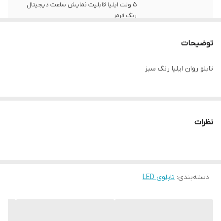
5 ولت ایلیا قابلیت نمایش ساعت دیجیتال
رنگ قرمز
زبان
فارسی , انگلیسی
توضیحات
نوع استفاده
دیواری
تابلو روان ایلیا رنگ سبز
نحوه نمایش
نمایش متن و عکس بصورت تک رنگ
ابعاد
58*74*15
نظرات
جنس
ورق آهن با رنگ الکترواستاتیک
ویژگی‌های دستگاه
امکان نمایش متن دلخواه
دسته‌بندی
:
تابلوی LED
وزن
10 گرم