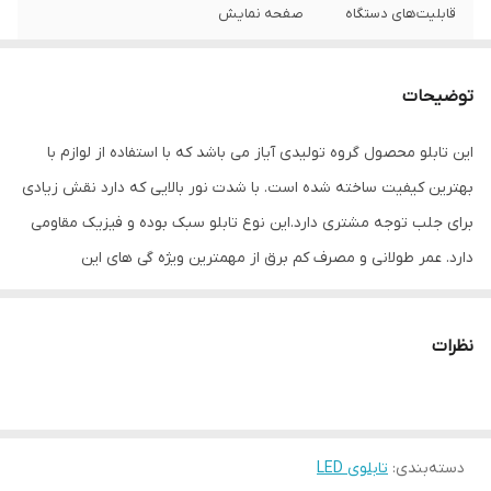
قابلیت‌های دستگاه
صفحه نمایش
وزن
800 گرم
توضیحات
این تابلو محصول گروه تولیدی آیاز می باشد که با استفاده از لوازم با
بهترین کیفیت ساخته شده است. با شدت نور بالایی که دارد نقش زیادی
برای جلب توجه مشتری دارد.این نوع تابلو سبک بوده و فیزیک مقاومی
دارد. عمر طولانی و مصرف کم برق از مهمترین ویژه گی های این
تابلوهاست.نصب بسیار آسان وسریع موجب می شود تا در کمترین زمان
استفاده از این تابلو را آغاز کنید. علاوه بر قابلیت نصب بر روی شیشه این
نظرات
تابلو می تواند در هر موقعیتی که لازم باشد آویز شود و یا تکیه داده
شود چراکه عملکرد تابلو به محل نصب وابسته نیست. فیزیک محکم
موجب می شود تا نگرانی از بابت آسیب وارد شدن به تابلو نداشته
دسته‌بندی
:
تابلوی LED
باشیم. با شدت نور بالا این تابلو روز دید است و بر خلاف نمونه های دیگر