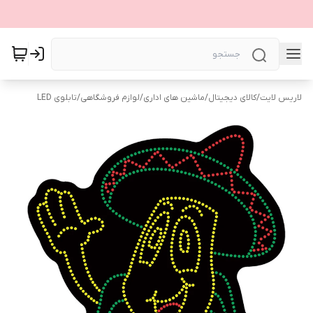
لاریس لایت
/
کالای دیجیتال
/
ماشین های اداری
/
لوازم فروشگاهی
/
تابلوی LED