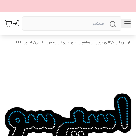
لاریس لایت
/
کالای دیجیتال
/
ماشین های اداری
/
لوازم فروشگاهی
/
تابلوی LED