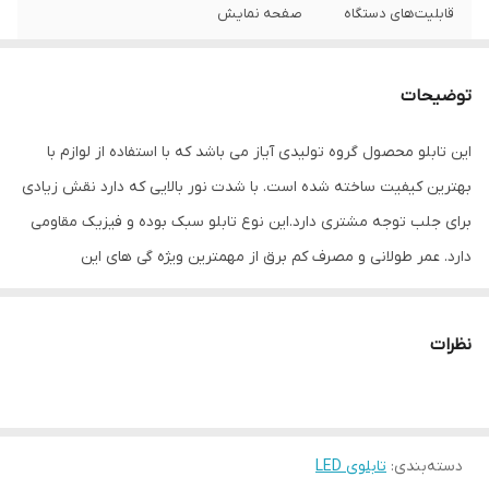
قابلیت‌های دستگاه
صفحه نمایش
وزن
600 گرم
توضیحات
این تابلو محصول گروه تولیدی آیاز می باشد که با استفاده از لوازم با
بهترین کیفیت ساخته شده است. با شدت نور بالایی که دارد نقش زیادی
برای جلب توجه مشتری دارد.این نوع تابلو سبک بوده و فیزیک مقاومی
دارد. عمر طولانی و مصرف کم برق از مهمترین ویژه گی های این
تابلوهاست.نصب بسیار آسان وسریع موجب می شود تا در کمترین زمان
استفاده از این تابلو را آغاز کنید. علاوه بر قابلیت نصب بر روی شیشه این
نظرات
تابلو می تواند در هر موقعیتی که لازم باشد آویز شود و یا تکیه داده
شود چراکه عملکرد تابلو به محل نصب وابسته نیست. فیزیک محکم
موجب می شود تا نگرانی از بابت آسیب وارد شدن به تابلو نداشته
دسته‌بندی
:
تابلوی LED
باشیم. با شدت نور بالا این تابلو روز دید است و بر خلاف نمونه های دیگر