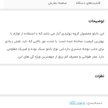
قابلیت‌های دستگاه
صفحه نمایش
وزن
400 گرم
توضیحات
این تابلو محصول گروه تولیدی آیاز می باشد که با استفاده از لوازم با
بهترین کیفیت ساخته شده است. با شدت نور بالایی که دارد نقش زیادی
برای جلب توجه مشتری دارد.این نوع تابلو سبک بوده و فیزیک مقاومی
دارد. عمر طولانی و مصرف کم برق از مهمترین ویژه گی های این
تابلوهاست.نصب بسیار آسان وسریع موجب می شود تا در کمترین زمان
استفاده از این تابلو را آغاز کنید. علاوه بر قابلیت نصب بر روی شیشه این
نظرات
تابلو می تواند در هر موقعیتی که لازم باشد آویز شود و یا تکیه داده
شود چراکه عملکرد تابلو به محل نصب وابسته نیست. فیزیک محکم
موجب می شود تا نگرانی از بابت آسیب وارد شدن به تابلو نداشته
دسته‌بندی
:
تابلوی LED
باشیم. با شدت نور بالا این تابلو روز دید است و بر خلاف نمونه های دیگر