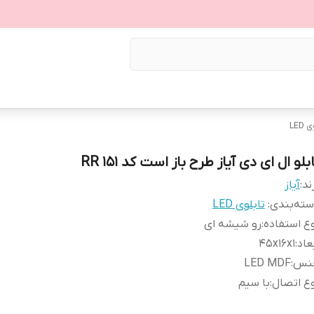
LED
بلو ال ای دی آیاز طرح باز است کد 151 RR
ند:
آیاز
ته‌بندی
:
تابلوی LED
ع استفاده
:
رو شیشه ای
عاد
:
45x16x1
نس
:
LED MDF
ع اتصال
:
با سیم