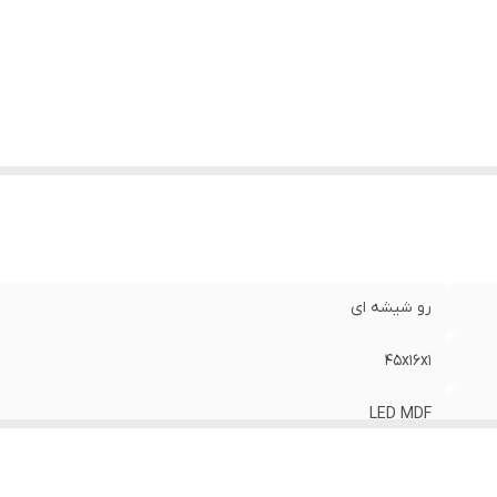
رو شیشه ای
45x16x1
LED MDF
با سیم