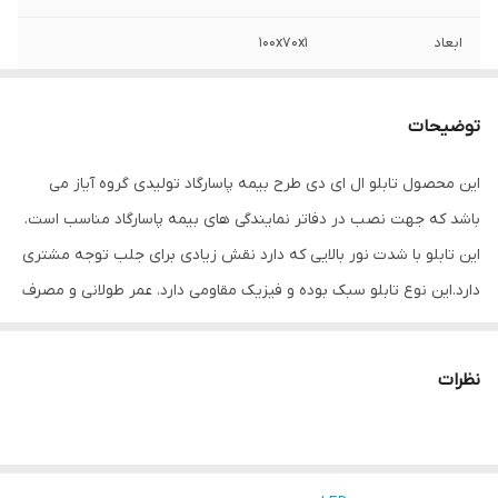
ابعاد
100x70x1
جنس
LED MDF
توضیحات
وزن
1.5 گرم
این محصول تابلو ال ای دی طرح بیمه پاسارگاد تولیدی گروه آیاز می
باشد که جهت نصب در دفاتر نمایندگی های بیمه پاسارگاد مناسب است.
این تابلو با شدت نور بالایی که دارد نقش زیادی برای جلب توجه مشتری
دارد.این نوع تابلو سبک بوده و فیزیک مقاومی دارد. عمر طولانی و مصرف
کم برق از مهمترین ویژه گی های این تابلوهاست.نصب بسیار آسان
وسریع موجب می شود تا در کمترین زمان استفاده از این تابلو را آغاز
نظرات
کنید. علاوه بر قابلیت نصب بر روی شیشه این تابلو می تواند در هر
موقعیتی که لازم باشد آویز شود و یا تکیه داده شود چراکه عملکرد تابلو
به محل نصب وابسته نیست. فیزیک محکم موجب می شود تا نگرانی از