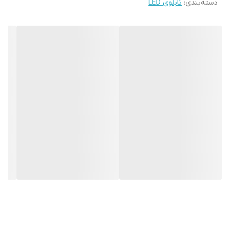
دسته‌بندی
:
تابلوی LED
بابت آسیب وارد شدن به تابلو نداشته باشیم. با شدت نور بالا این تابلو
روز دید است و بر خلاف نمونه های دیگر در مقابل نور خورشید
درخشندگی داشته و وظیفه خود را انجام می دهد. به همراه این تابلو
راهنمای نصب و بستهای نصب و آداپتور ارائه می شود تا یک ست کامل
را برای استفاده ساده، سریع و بدون دردسر در اختیار داشته باشید