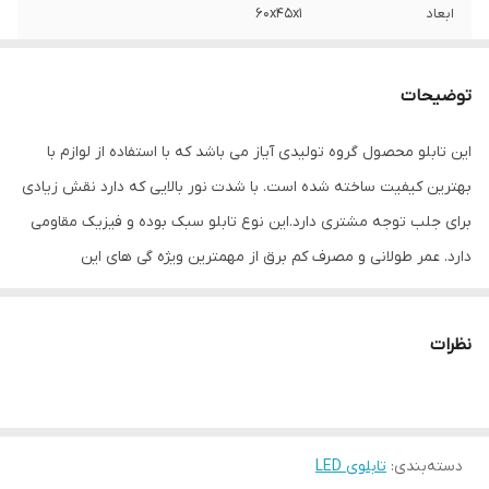
ابعاد
60x45x1
جنس
LED MDF
توضیحات
وزن
0.5 گرم
این تابلو محصول گروه تولیدی آیاز می باشد که با استفاده از لوازم با
بهترین کیفیت ساخته شده است. با شدت نور بالایی که دارد نقش زیادی
برای جلب توجه مشتری دارد.این نوع تابلو سبک بوده و فیزیک مقاومی
دارد. عمر طولانی و مصرف کم برق از مهمترین ویژه گی های این
تابلوهاست.نصب بسیار آسان وسریع موجب می شود تا در کمترین زمان
استفاده از این تابلو را آغاز کنید. علاوه بر قابلیت نصب بر روی شیشه این
نظرات
تابلو می تواند در هر موقعیتی که لازم باشد آویز شود و یا تکیه داده
شود چراکه عملکرد تابلو به محل نصب وابسته نیست. فیزیک محکم
موجب می شود تا نگرانی از بابت آسیب وارد شدن به تابلو نداشته
دسته‌بندی
:
تابلوی LED
باشیم. با شدت نور بالا این تابلو روز دید است و بر خلاف نمونه های دیگر