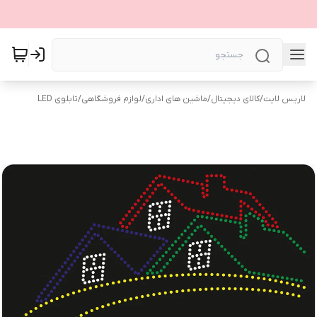
لاریس لایت
/
کالای دیجیتال
/
ماشین های اداری
/
لوازم فروشگاهی
/
تابلوی LED