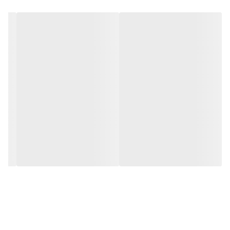
در مقابل نور خورشید درخشندگی داشته و وظیفه خود را انجام می دهد.
به همراه این تابلو راهنمای نصب و بستهای نصب و آداپتور ارائه می
شود تا یک ست کامل را برای استفاده ساده، سریع و بدون دردسر در
اختیار داشته باشید.