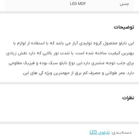
جنس
LED MDF
نوع اتصال
با سیم
توضیحات
این تابلو محصول گروه تولیدی آیاز می باشد که با استفاده از لوازم با
بهترین کیفیت ساخته شده است. با شدت نور بالایی که دارد نقش زیادی
برای جلب توجه مشتری دارد.این نوع تابلو سبک بوده و فیزیک مقاومی
دارد. عمر طولانی و مصرف کم برق از مهمترین ویژه گی های این
تابلوهاست.نصب بسیار آسان وسریع موجب می شود تا در کمترین زمان
استفاده از این تابلو را آغاز کنید. علاوه بر قابلیت نصب بر روی شیشه این
نظرات
تابلو می تواند در هر موقعیتی که لازم باشد آویز شود و یا تکیه داده
شود چراکه عملکرد تابلو به محل نصب وابسته نیست. فیزیک محکم
موجب می شود تا نگرانی از بابت آسیب وارد شدن به تابلو نداشته
دسته‌بندی
:
تابلوی LED
باشیم. با شدت نور بالا این تابلو روز دید است و بر خلاف نمونه های دیگر