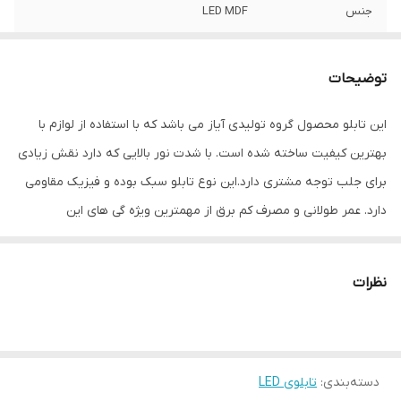
جنس
LED MDF
نوع اتصال
با سیم
توضیحات
این تابلو محصول گروه تولیدی آیاز می باشد که با استفاده از لوازم با
بهترین کیفیت ساخته شده است. با شدت نور بالایی که دارد نقش زیادی
برای جلب توجه مشتری دارد.این نوع تابلو سبک بوده و فیزیک مقاومی
دارد. عمر طولانی و مصرف کم برق از مهمترین ویژه گی های این
تابلوهاست.نصب بسیار آسان وسریع موجب می شود تا در کمترین زمان
استفاده از این تابلو را آغاز کنید. علاوه بر قابلیت نصب بر روی شیشه این
نظرات
تابلو می تواند در هر موقعیتی که لازم باشد آویز شود و یا تکیه داده
شود چراکه عملکرد تابلو به محل نصب وابسته نیست. فیزیک محکم
موجب می شود تا نگرانی از بابت آسیب وارد شدن به تابلو نداشته
دسته‌بندی
:
تابلوی LED
باشیم. با شدت نور بالا این تابلو روز دید است و بر خلاف نمونه های دیگر