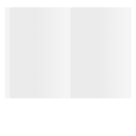
در مقابل نور خورشید درخشندگی داشته و وظیفه خود را انجام می دهد.
به همراه این تابلو راهنمای نصب و بستهای نصب و آداپتور ارائه می
شود تا یک ست کامل را برای استفاده ساده، سریع و بدون دردسر در
اختیار داشته باشید.