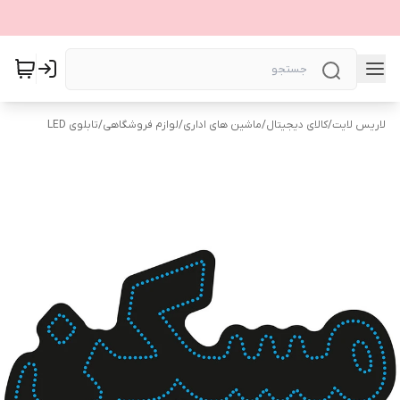
لاریس لایت
/
کالای دیجیتال
/
ماشین های اداری
/
لوازم فروشگاهی
/
تابلوی LED