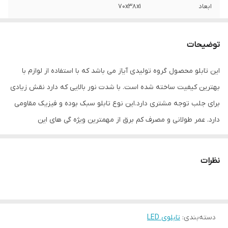
ابعاد
70x38x1
جنس
LED MDF
توضیحات
وزن
0.5 گرم
این تابلو محصول گروه تولیدی آیاز می باشد که با استفاده از لوازم با
بهترین کیفیت ساخته شده است. با شدت نور بالایی که دارد نقش زیادی
برای جلب توجه مشتری دارد.این نوع تابلو سبک بوده و فیزیک مقاومی
دارد. عمر طولانی و مصرف کم برق از مهمترین ویژه گی های این
تابلوهاست.نصب بسیار آسان وسریع موجب می شود تا در کمترین زمان
استفاده از این تابلو را آغاز کنید. علاوه بر قابلیت نصب بر روی شیشه این
نظرات
تابلو می تواند در هر موقعیتی که لازم باشد آویز شود و یا تکیه داده
شود چراکه عملکرد تابلو به محل نصب وابسته نیست. فیزیک محکم
موجب می شود تا نگرانی از بابت آسیب وارد شدن به تابلو نداشته
دسته‌بندی
:
تابلوی LED
باشیم. با شدت نور بالا این تابلو روز دید است و بر خلاف نمونه های دیگر