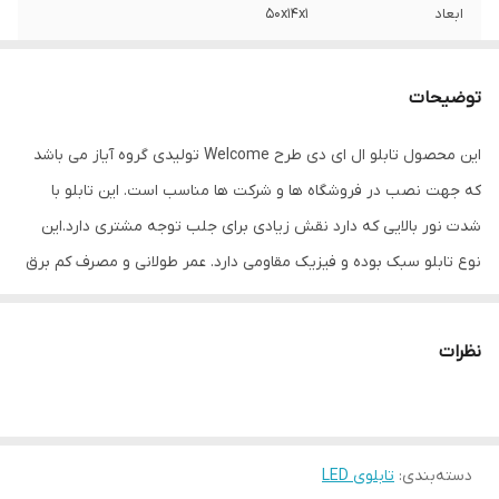
ابعاد
50x14x1
جنس
LED MDF
توضیحات
وزن
0.5 گرم
این محصول تابلو ال ای دی طرح Welcome تولیدی گروه آیاز می باشد
که جهت نصب در فروشگاه ها و شرکت ها مناسب است. این تابلو با
شدت نور بالایی که دارد نقش زیادی برای جلب توجه مشتری دارد.این
نوع تابلو سبک بوده و فیزیک مقاومی دارد. عمر طولانی و مصرف کم برق
از مهمترین ویژه گی های این تابلوهاست.نصب بسیار آسان وسریع
موجب می شود تا در کمترین زمان استفاده از این تابلو را آغاز کنید. علاوه
نظرات
بر قابلیت نصب بر روی شیشه این تابلو می تواند در هر موقعیتی که
لازم باشد آویز شود و یا تکیه داده شود چراکه عملکرد تابلو به محل نصب
وابسته نیست. فیزیک محکم موجب می شود تا نگرانی از بابت آسیب
دسته‌بندی
:
تابلوی LED
وارد شدن به تابلو نداشته باشیم. با شدت نور بالا این تابلو روز دید است