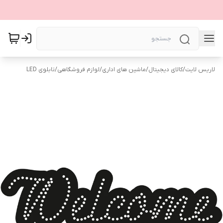
لاریس لایت
/
کالای دیجیتال
/
ماشین های اداری
/
لوازم فروشگاهی
/
تابلوی LED