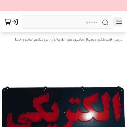
لاریس لایت
/
کالای دیجیتال
/
ماشین های اداری
/
لوازم فروشگاهی
/
تابلوی LED