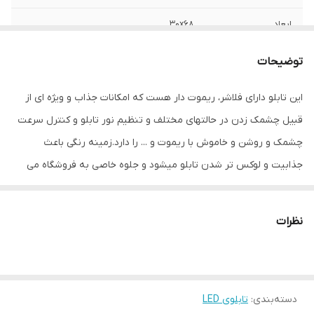
ابعاد
30x68
قابلیت‌های دستگاه
صفحه نمایش
توضیحات
وزن
800 گرم
این تابلو دارای فلاشر، ریموت دار هست که امکانات جذاب و ویژه ای از
قبیل چشمک زدن در حالتهای مختلف و تنظیم نور تابلو و کنترل سرعت
چشمک و روشن و خاموش با ریموت و ... را دارد.زمینه رنگی باعث
جذابیت و لوکس تر شدن تابلو میشود و جلوه خاصی به فروشگاه می
دهد.هدف این مجموعه تولید محصولات استاندارد که از همه ی لحاظ
اصولی و استاندارد بوده و با برند میشانه ارائه میگردد.ال ای دی های بکار
نظرات
رفته بهترین نوع ال ای دی در بازار می باشد که بسیار پرنور،عمر طولانی و
بدون ریزش است.این تابلو با نور زیاد باعث جلب توجه و جذب مشتری
می شود. این تابلوها بر اساس علم روز الکترونیک توسط متخصصین
دسته‌بندی
:
تابلوی LED
الکترونیک طراحی شده و همه فاکتورهای لازم ، با وسواس زیاد و دقیق