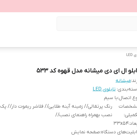
LED
ابلو ال ای دی میشانه مدل قهوه کد 533
ند:
میشانه
ته‌بندی
:
تابلوی LED
ع اتصال
:
با سیم
شخصات
رنگ پرتقالی// زمینه آینه طلایی// فلاشر ریموت دار// پک
کمیلی
:
نصب بهمراه راهنمای نصب//
عاد
:
33x54
بلیت‌های دستگاه
:
صفحه نمایش