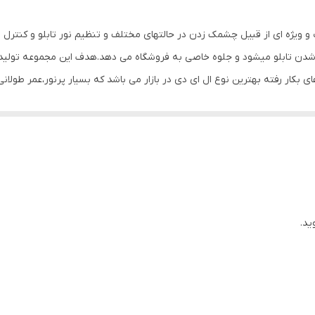
600 گرم
ب و ویژه ای از قبیل چشمک زدن در حالتهای مختلف و تنظیم نور تابلو و کنتر
 شدن تابلو میشود و جلوه خاصی به فروشگاه می دهد.هدف این مجموعه تولید 
های بکار رفته بهترین نوع ال ای دی در بازار می باشد که بسیار پرنور،عمر طولا
وز الکترونیک توسط متخصصین الکترونیک طراحی شده و همه فاکتورهای لازم ،
 شده و از آنجایی که همه لوازم استفاده شده اصل و باکیفیت است محصولی با 
، نیاز به اضافه کردن سیم نباشد. این تابلو به صورت پک کامل ارائه می شود 
یع آن است ، به طوریکه در کمتر از چند دقیقه و بدون نیاز به مهارت و ابزار خ
نه های دیگر در مقابل نور خورشید درخشندگی داشته و روز دید است. برای نص
ید.
ده که ابزار لازم برای نصب در داخل پک تعبیه شده است