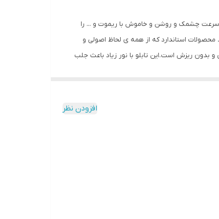
ل سرعت چشمک و روشن و خاموش با ریموت و ... را
محصولات استاندارد که از همه ی لحاظ اصولی و
نی و بدون ریزش است.این تابلو با نور زیاد باعث جلب
 با وسواس زیاد و دقیق لحاظ شده و میزان ولتاژ و
کیفیت بالا،پرنور،عمر طولانی و بدون ریزش ارائه می
شود. بر خلاف سایر تابلوها، ترانس و فلاشر این تابلو در یک جعبه ارائه میشود که نیازی به سیم کشی ندارد و فقط کافیست که دوشاخه را به برق بزنید و برای راحتی نصب ،سیمی به طول 3
افزودن نظر
تا مشتری در عرض چند دقیقه بتواند آنرا نصب و
اصی ، با استفاده از راهنمای نصبی که در داخل پک
ب حتما از راهنمای نصب استفاده کنید که دو روش