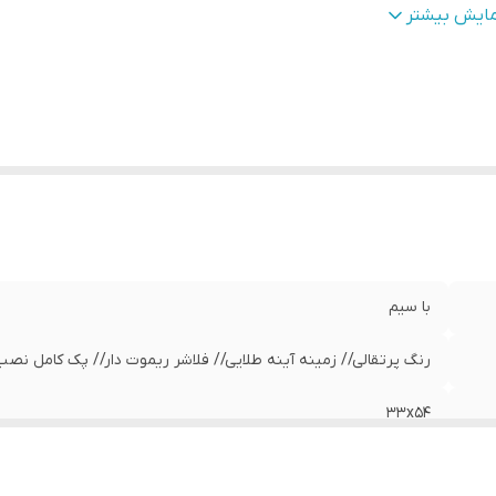
زن
:
600 گرم
مایش بیشتر
با سیم
رنگ پرتقالی// زمینه آینه طلایی// فلاشر ریموت دار// پک کامل نص
33x54
صفحه نمایش