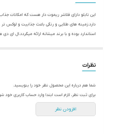
وزن
این تابلو دارای فلاشر ریموت دار هست که امکانات جذا
دارد.زمینه های طلایی و رنگی باعث جذابیت و لوکس تر
استاندارد بوده و با برند میشانه ارائه میگردد.ال ای دی 
توجه و جذب مشتری می شود. این تابلوها بر اساس علم ر
جریان ال ای دی ها و پاور بصورت اصولی طراحی و محاسبه
نظرات
متر تعبیه شده تا در صورت دور بودن پریز برق از شیشه 
استفاده کند. از ویژگیهای دیگر این تابلو نصب آسان و سر
شما هم درباره این محصول نظر خود را بنویسید.
گذاشته شده ،نصب کرده و استفاده نمایید. بر خلاف نمو
برای ثبت نظر، لازم است ابتدا وارد حساب کاربری خود شو
آویزان کردن با نخ نامرئی و استفاده از پولک پیشنهاد ش
افزودن نظر