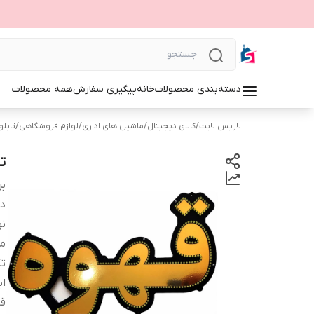
دسته‌بندی محصولات
خانه
پیگیری سفارش
همه محصولات
لاریس لایت
/
کالای دیجیتال
/
ماشین های اداری
/
لوازم فروشگاهی
/
تابلوی 
ت
بر
دس
نو
م
ت
اب
قا