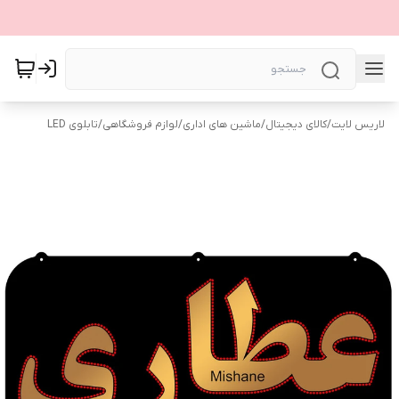
لاریس لایت
/
کالای دیجیتال
/
ماشین های اداری
/
لوازم فروشگاهی
/
تابلوی LED