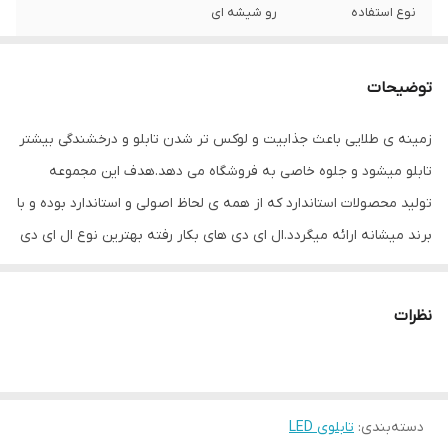
نوع استفاده
رو شیشه ای
ابعاد
75×38×3
توضیحات
جنس
Mdf
زمینه ی طلایی باعث جذابیت و لوکس تر شدن تابلو و درخشندگی بیشتر
وزن
1 گرم
تابلو میشود و جلوه خاصی به فروشگاه می دهد.هدف این مجموعه
تولید محصولات استاندارد که از همه ی لحاظ اصولی و استاندارد بوده و با
برند میشانه ارائه میگردد.ال ای دی های بکار رفته بهترین نوع ال ای دی
در بازار می باشد که بسیار پرنور،عمر طولانی و بدون ریزش است.این تابلو
با نور زیاد باعث جلب توجه و جذب مشتری می شود. این تابلوها بر
نظرات
اساس علم روز الکترونیک توسط متخصصین الکترونیک طراحی شده و
همه فاکتورهای لازم ، با وسواس زیاد و دقیق لحاظ شده و میزان ولتاژ و
جریان ال ای دی ها و پاور بصورت اصولی طراحی و محاسبه شده و از
دسته‌بندی
:
تابلوی LED
آنجایی که همه لوازم استفاده شده اصل و باکیفیت است محصولی با