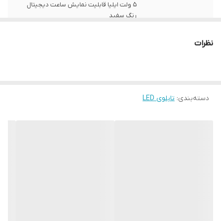
5 ولت ایلیا قابلیت نمایش ساعت دیجیتال
رنگ سفید
زبان
فارسی , انگلیسی
نظرات
نوع استفاده
دیواری
نحوه نمایش
نمایش متن و عکس بصورت تک رنگَ
دسته‌بندی
:
تابلوی LED
ابعاد
42*74*15
جنس
ورق آهن با رنگ الکترواستاتیک
ویژگی‌های دستگاه
امکان نمایش متن دلخواه
وزن
8 گرم