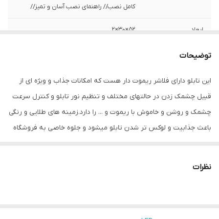
کامل نصب// راهنمای نصب آسان و تمیز//
ابعاد
52×30×2
قابلیت‌های دستگاه
صفحه نمایش
توضیحات
وزن
600 گرم
این تابلو دارای فلاشر ریموت دار هست که امکانات جذاب و ویژه ای از
قبیل چشمک زدن در حالتهای مختلف و تنظیم نور تابلو و کنترل سرعت
چشمک و روشن و خاموش با ریموت و ... را دارد.زمینه های طلایی و رنگی
باعث جذابیت و لوکس تر شدن تابلو میشود و جلوه خاصی به فروشگاه
می دهد.هدف این مجموعه تولید محصولات استاندارد که از همه ی لحاظ
اصولی و استاندارد بوده و با برند میشانه ارائه میگردد.ال ای دی های بکار
نظرات
رفته بهترین نوع ال ای دی در بازار می باشد که بسیار پرنور،عمر طولانی و
بدون ریزش است.این تابلو با نور زیاد باعث جلب توجه و جذب مشتری
می شود. این تابلوها بر اساس علم روز الکترونیک توسط متخصصین