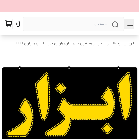
لاریس لایت
/
کالای دیجیتال
/
ماشین های اداری
/
لوازم فروشگاهی
/
تابلوی LED