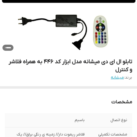
تابلو ال ای دی میشانه مدل ابزار کد 446 به همراه فلاشر
و کنترل
برند:
میشانه
مشخصات
نوع اتصال
باسیم
مشخصات تکمیلی
فلاشر ریموت دار// زمینه ی رنگی براق// پک