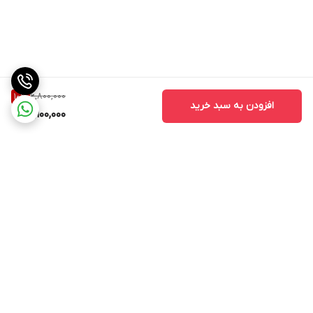
6,800,000
10
%
افزودن به سبد خرید
6,100,000
برگشت به بالا