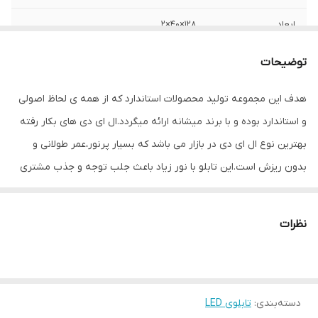
ابعاد
128×40×2
قابلیت‌های دستگاه
صفحه نمایش
توضیحات
وزن
900 گرم
هدف این مجموعه تولید محصولات استاندارد که از همه ی لحاظ اصولی
و استاندارد بوده و با برند میشانه ارائه میگردد.ال ای دی های بکار رفته
بهترین نوع ال ای دی در بازار می باشد که بسیار پرنور،عمر طولانی و
بدون ریزش است.این تابلو با نور زیاد باعث جلب توجه و جذب مشتری
می شود. این تابلوها بر اساس علم روز الکترونیک توسط متخصصین
الکترونیک طراحی شده و همه فاکتورهای لازم ، با وسواس زیاد و دقیق
نظرات
لحاظ شده و میزان ولتاژ و جریان ال ای دی ها و پاور بصورت اصولی
طراحی و محاسبه شده و از آنجایی که همه لوازم استفاده شده اصل و
باکیفیت است محصولی با کیفیت بالا،پرنور،عمر طولانی و بدون ریزش
دسته‌بندی
:
تابلوی LED
ارائه می شود. بر خلاف سایر تابلوها، ترانس این تابلو در پشت تابلو