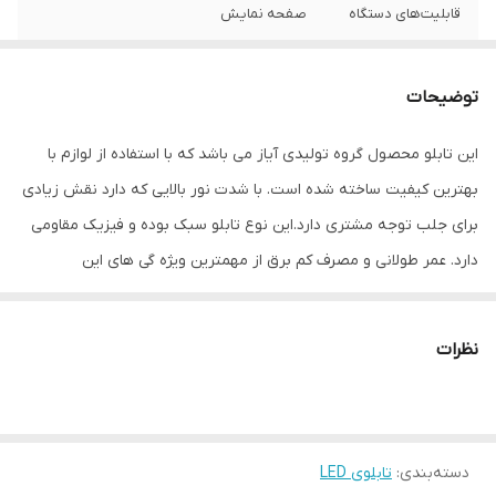
قابلیت‌های دستگاه
صفحه نمایش
وزن
1000 گرم
توضیحات
این تابلو محصول گروه تولیدی آیاز می باشد که با استفاده از لوازم با
بهترین کیفیت ساخته شده است. با شدت نور بالایی که دارد نقش زیادی
برای جلب توجه مشتری دارد.این نوع تابلو سبک بوده و فیزیک مقاومی
دارد. عمر طولانی و مصرف کم برق از مهمترین ویژه گی های این
تابلوهاست.نصب بسیار آسان وسریع موجب می شود تا در کمترین زمان
استفاده از این تابلو را آغاز کنید. علاوه بر قابلیت نصب بر روی شیشه این
نظرات
تابلو می تواند در هر موقعیتی که لازم باشد آویز شود و یا تکیه داده
شود چراکه عملکرد تابلو به محل نصب وابسته نیست. فیزیک محکم
موجب می شود تا نگرانی از بابت آسیب وارد شدن به تابلو نداشته
دسته‌بندی
:
تابلوی LED
باشیم. با شدت نور بالا این تابلو روز دید است و بر خلاف نمونه های دیگر