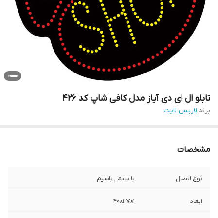
تابلو ال ای دی آیاز مدل کافی شاپ کد 426
برند:
لاریس لایت
مشخصات
نوع اتصال
با سیم , باسیم
ابعاد
40x37x1