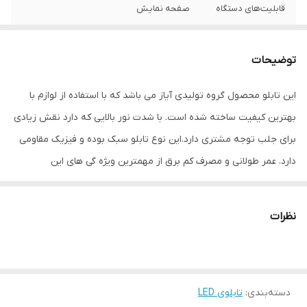
قابلیت‌های دستگاه
صفحه نمایش
وزن
600 گرم
توضیحات
این تابلو محصول گروه تولیدی آیاز می باشد که با استفاده از لوازم با
بهترین کیفیت ساخته شده است. با شدت نور بالایی که دارد نقش زیادی
برای جلب توجه مشتری دارد.این نوع تابلو سبک بوده و فیزیک مقاومی
دارد. عمر طولانی و مصرف کم برق از مهمترین ویژه گی های این
تابلوهاست.نصب بسیار آسان وسریع موجب می شود تا در کمترین زمان
استفاده از این تابلو را آغاز کنید. علاوه بر قابلیت نصب بر روی شیشه این
نظرات
تابلو می تواند در هر موقعیتی که لازم باشد آویز شود و یا تکیه داده
شود چراکه عملکرد تابلو به محل نصب وابسته نیست. فیزیک محکم
موجب می شود تا نگرانی از بابت آسیب وارد شدن به تابلو نداشته
دسته‌بندی
:
تابلوی LED
باشیم. با شدت نور بالا این تابلو روز دید است و بر خلاف نمونه های دیگر