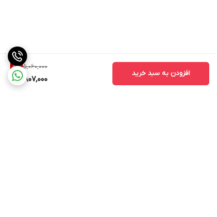
5,060,000
5
%
افزودن به سبد خرید
4,807,000
برگشت به بالا