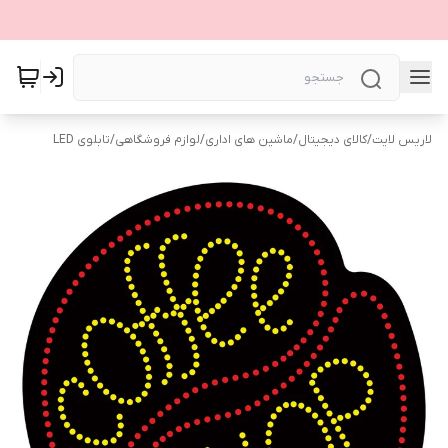
لاریس لایت
/
کالای دیجیتال
/
ماشین های اداری
/
لوازم فروشگاهی
/
تابلوی LED