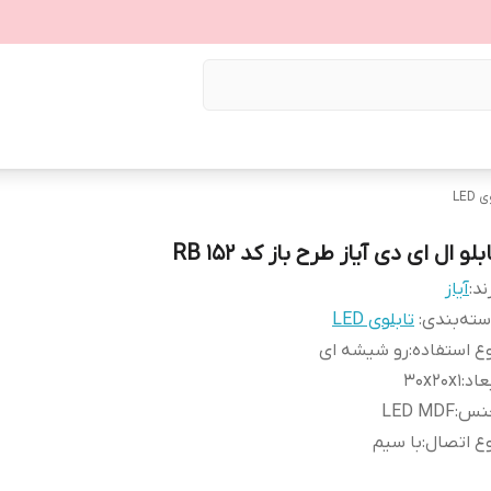
LED
بلو ال ای دی آیاز طرح باز کد 152 RB
ند:
آیاز
ته‌بندی
:
تابلوی LED
ع استفاده
:
رو شیشه ای
عاد
:
30x20x1
نس
:
LED MDF
ع اتصال
:
با سیم