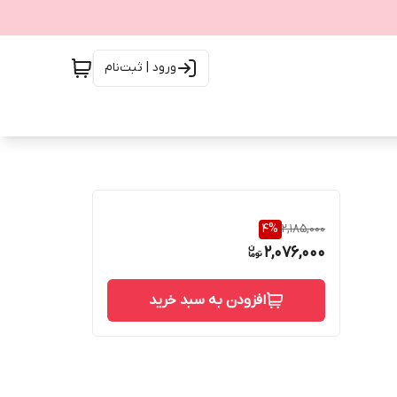
ورود | ثبت‌نام
4
%
2,185,000
2,076,000
افزودن به سبد خرید