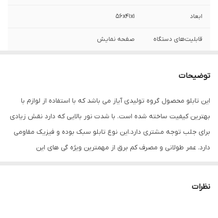
ابعاد
56x41x1
قابلیت‌های دستگاه
صفحه نمایش
وزن
600 گرم
توضیحات
این تابلو محصول گروه تولیدی آیاز می باشد که با استفاده از لوازم با
بهترین کیفیت ساخته شده است. با شدت نور بالایی که دارد نقش زیادی
برای جلب توجه مشتری دارد.این نوع تابلو سبک بوده و فیزیک مقاومی
دارد. عمر طولانی و مصرف کم برق از مهمترین ویژه گی های این
تابلوهاست.نصب بسیار آسان وسریع موجب می شود تا در کمترین زمان
استفاده از این تابلو را آغاز کنید. علاوه بر قابلیت نصب بر روی شیشه این
نظرات
تابلو می تواند در هر موقعیتی که لازم باشد آویز شود و یا تکیه داده
شود چراکه عملکرد تابلو به محل نصب وابسته نیست. فیزیک محکم