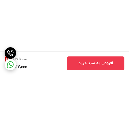
5,175,000
4
%
افزودن به سبد خرید
4,917,000
برگشت به بالا