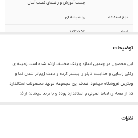
چسب آموزش و راهنمای نصب آسان
نوع استفاده
رو شیشه ای
ابعاد
53×30×6
جنس
Mdf
توضیحات
نوع اتصال
با سیم
این محصول در چندین اندازه و رنگ مختلف ارائه شده است.زمینه ی
رنگی زیبایی و جذابیت تابلو را بیشتر کرده و باعث زیباتر شدن نما و
ویترین فروشگاه میشود. هدف این مجموعه تولید محصولات استاندارد
که از همه ی لحاظ اصولی و استاندارد بوده و با برند میشانه ارائه
میگردد.ال ای دی های بکار رفته بهترین نوع ال ای دی در بازار می باشد
که بسیار پرنور،عمر طولانی و بدون ریزش است.این تابلو با نور زیاد باعث
نظرات
جلب توجه و جذب مشتری می شود. این تابلوها بر اساس علم روز
الکترونیک توسط متخصصین الکترونیک طراحی شده و همه فاکتورهای