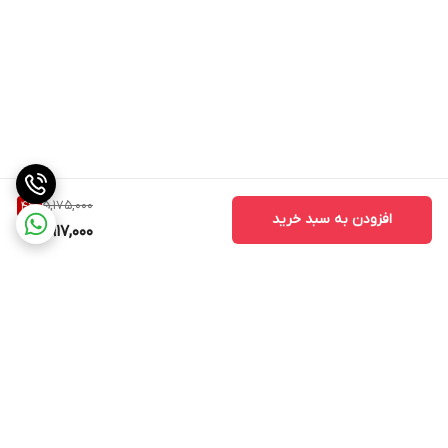
5,175,000
4
%
افزودن به سبد خرید
4,917,000
برگشت به بالا