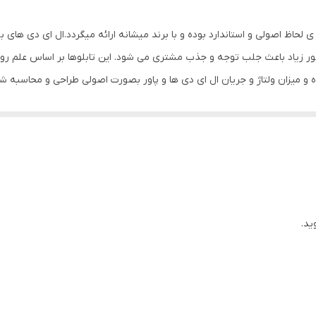
Mdf
حاظ اصولی و استاندارد بوده و با برند میشانه ارائه میگردد.ال ای دی های بکا
0.5 گرم
با نور زیاد باعث جلب توجه و جذب مشتری می شود. این تابلوها بر اساس علم
ه و میزان ولتاژ و جریان ال ای دی ها و پاور بصورت اصولی طراحی و محاسبه شد
 بدون ریزش ارائه می شود. بر خلاف سایر تابلوها، ترانس این تابلو در پشت آ
که دوشاخه را به برق بزنید و برای راحتی نصب ،سیمی به طول 3 متر تعبیه شده تا در صورت دور بودن پریز
استفاده کند. از ویژگیهای دیگر این تابلو نصب آسان و سریع آن است ، به طور
پک گذاشته شده ،نصب کرده و استفاده نمایید. بر خلاف نمونه های دیگر در مقاب
ان کردن با نخ نامرئی و استفاده از پولک پیشنهاد شده که ابزار لازم برای 
ید.