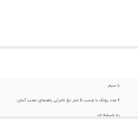
زن
:
0.5 گرم
با سیم
6 عدد پولک با چسب 5 متر نخ نامرئی راهنمای نصب آسان
رو شیشه ای
44×25×3