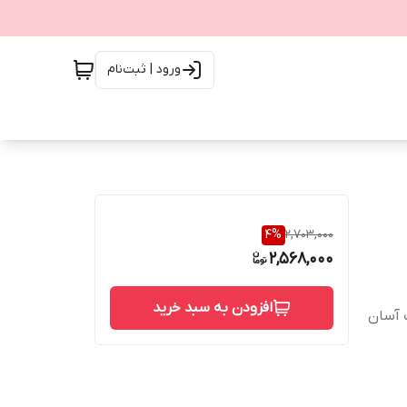
ورود | ثبت‌نام
4
%
2,703,000
2,568,000
افزودن به سبد خرید