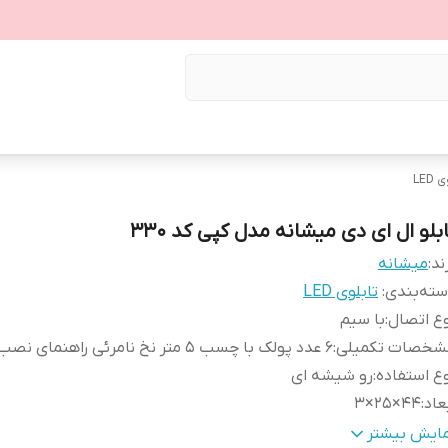
LED
ابلو ال ای دی میشانه مدل کپی کد 330
ند:
میشانه
ته‌بندی
:
تابلوی LED
ع اتصال
:
با سیم
شخصات تکمیلی
:
6 عدد پولک با چسب 5 متر نخ نامرئی راهنمای نصب آسان
ع استفاده
:
رو شیشه ای
عاد
:
44×25×3
نس
:
Mdf
مایش بیشتر