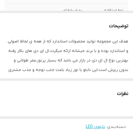
نوع استفاده
رو شیشه ای
ابعاد
42×26×3
توضیحات
جنس
Mdf
هدف این مجموعه تولید محصولات استاندارد که از همه ی لحاظ اصولی
و استاندارد بوده و با برند میشانه ارائه میگردد.ال ای دی های بکار رفته
وزن
0.5 گرم
بهترین نوع ال ای دی در بازار می باشد که بسیار پرنور،عمر طولانی و
بدون ریزش است.این تابلو با نور زیاد باعث جلب توجه و جذب مشتری
می شود. این تابلوها بر اساس علم روز الکترونیک توسط متخصصین
الکترونیک طراحی شده و همه فاکتورهای لازم ، با وسواس زیاد و دقیق
نظرات
لحاظ شده و میزان ولتاژ و جریان ال ای دی ها و پاور بصورت اصولی
طراحی و محاسبه شده و از آنجایی که همه لوازم استفاده شده اصل و
باکیفیت است محصولی با کیفیت بالا،پرنور،عمر طولانی و بدون ریزش
دسته‌بندی
:
تابلوی LED
ارائه می شود. بر خلاف سایر تابلوها، ترانس این تابلو در پشت آن تعبیه