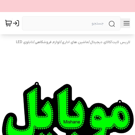
لاریس لایت
/
کالای دیجیتال
/
ماشین های اداری
/
لوازم فروشگاهی
/
تابلوی LED