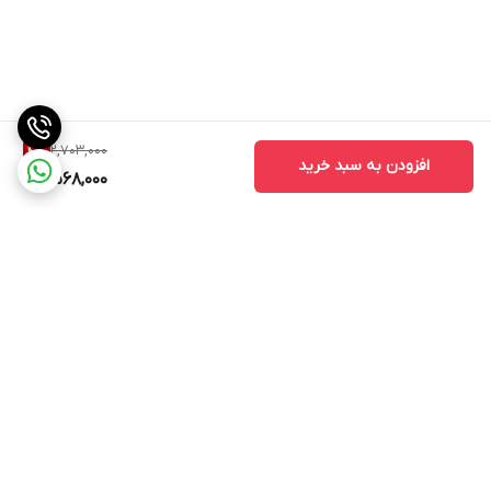
2,703,000
4
%
افزودن به سبد خرید
2,568,000
برگشت به بالا