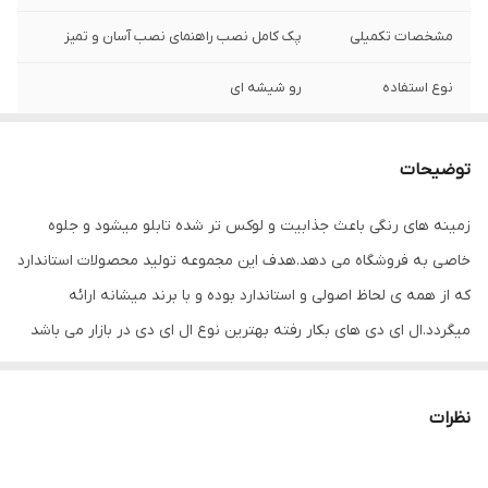
مشخصات تکمیلی
پک کامل نصب راهنمای نصب آسان و تمیز
نوع استفاده
رو شیشه ای
ابعاد
62×23×3
توضیحات
جنس
Mdf
زمینه های رنگی باعث جذابیت و لوکس تر شده تابلو میشود و جلوه
وزن
0.6 گرم
خاصی به فروشگاه می دهد.هدف این مجموعه تولید محصولات استاندارد
که از همه ی لحاظ اصولی و استاندارد بوده و با برند میشانه ارائه
میگردد.ال ای دی های بکار رفته بهترین نوع ال ای دی در بازار می باشد
که بسیار پرنور،عمر طولانی و بدون ریزش است.این تابلو با نور زیاد باعث
جلب توجه و جذب مشتری می شود. این تابلوها بر اساس علم روز
نظرات
الکترونیک توسط متخصصین الکترونیک طراحی شده و همه فاکتورهای
لازم ، با وسواس زیاد و دقیق لحاظ شده و میزان ولتاژ و جریان ال ای دی