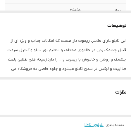
ابعاد
55x58
قابلیت‌های دستگاه
صفحه نمایش
توضیحات
وزن
1000 گرم
این تابلو دارای فلاشر، ریموت دار هست که امکانات جذاب و ویژه ای از
قبیل چشمک زدن در حالتهای مختلف و تنظیم نور تابلو و کنترل سرعت
چشمک و روشن و خاموش با ریموت و ... را دارد.زمینه های طلایی باعث
جذابیت و لوکس تر شدن تابلو میشود و جلوه خاصی به فروشگاه می
دهد.هدف این مجموعه تولید محصولات استاندارد که از همه ی لحاظ
اصولی و استاندارد بوده و با برند میشانه ارائه میگردد.ال ای دی های بکار
نظرات
رفته بهترین نوع ال ای دی در بازار می باشد که بسیار پرنور،عمر طولانی و
بدون ریزش است.این تابلو با نور زیاد باعث جلب توجه و جذب مشتری
می شود. این تابلوها بر اساس علم روز الکترونیک توسط متخصصین
دسته‌بندی
:
تابلوی LED
الکترونیک طراحی شده و همه فاکتورهای لازم ، با وسواس زیاد و دقیق