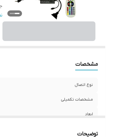
ج
قا
ن
و
مشخصات
نوع اتصال
مشخصات تکمیلی
ابعاد
جنس
توضیحات