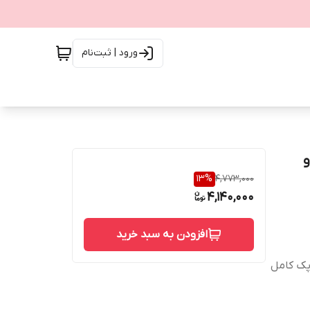
ورود | ثبت‌نام
ر و
13
%
4,773,000
4,140,000
افزودن به سبد خرید
 پک کامل