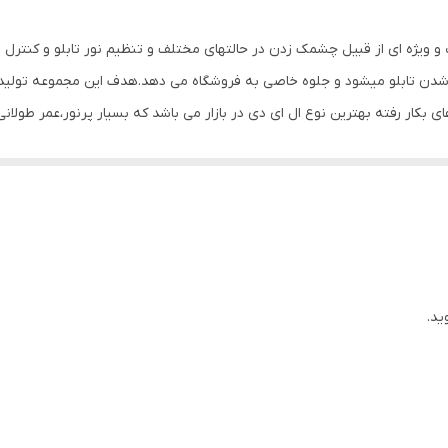
صفحه نمایش
ب و ویژه ای از قبیل چشمک زدن در حالتهای مختلف و تنظیم نور تابلو و کنتر
800 گرم
 شدن تابلو میشود و جلوه خاصی به فروشگاه می دهد.هدف این مجموعه تولید 
های بکار رفته بهترین نوع ال ای دی در بازار می باشد که بسیار پرنور،عمر طولا
وز الکترونیک توسط متخصصین الکترونیک طراحی شده و همه فاکتورهای لازم ،
 شده و از آنجایی که همه لوازم استفاده شده اصل و باکیفیت است محصولی با 
، نیاز به اضافه کردن سیم نباشد. این تابلو به صورت پک کامل ارائه می شود 
یع آن است ، به طوریکه در کمتر از چند دقیقه و بدون نیاز به مهارت و ابزار خ
نه های دیگر در مقابل نور خورشید درخشندگی داشته و روز دید است. برای نص
ید.
ده که ابزار لازم برای نصب در داخل پک تعبیه شده است