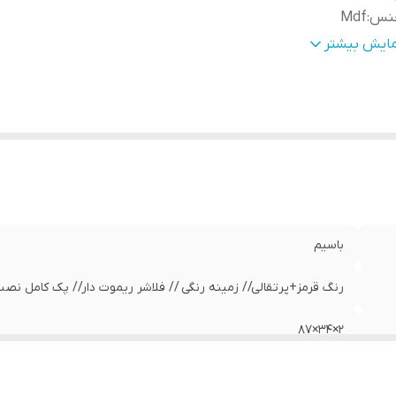
نس
:
Mdf
بلیت‌های دستگاه
:
صفحه نمایش
مایش بیشتر
زن
:
800 گرم
باسیم
رنگ قرمز+پرتقالی// زمینه رنگی // فلاشر ریموت دار// پک کامل نصب
2×34×87
Mdf