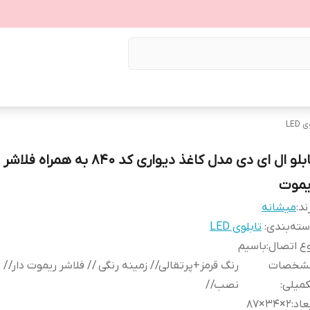
LED
تابلو ال ای دی مدل کاغذ دیواری کد 840 به همراه فلاش
یموت
ند:
میشانه
ته‌بندی
:
تابلوی LED
ع اتصال
:
باسیم
شخصات
رنگ قرمز+پرتقالی// زمینه رنگی // فلاشر ریموت دار//
کمیلی
:
نصب//
عاد
:
2×34×87