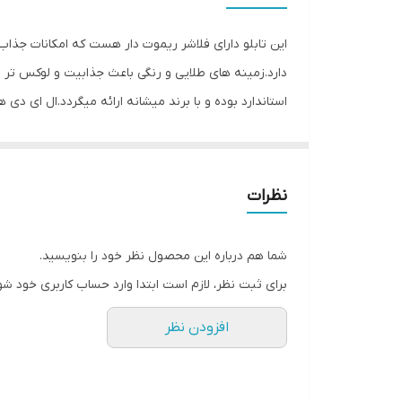
قابلیت‌های دستگاه
این تابلو دارای فلاشر ریموت دار هست که امکانات جذا
وزن
دارد.زمینه های طلایی و رنگی باعث جذابیت و لوکس تر
استاندارد بوده و با برند میشانه ارائه میگردد.ال ای دی 
توجه و جذب مشتری می شود. این تابلوها بر اساس علم ر
جریان ال ای دی ها و پاور بصورت اصولی طراحی و محاسبه
نظرات
متر تعبیه شده تا در صورت دور بودن پریز برق از شیشه 
استفاده کند. از ویژگیهای دیگر این تابلو نصب آسان و سر
شما هم درباره این محصول نظر خود را بنویسید.
گذاشته شده ،نصب کرده و استفاده نمایید. بر خلاف نمو
برای ثبت نظر، لازم است ابتدا وارد حساب کاربری خود شو
آویزان کردن با نخ نامرئی و استفاده از پولک پیشنهاد ش
افزودن نظر