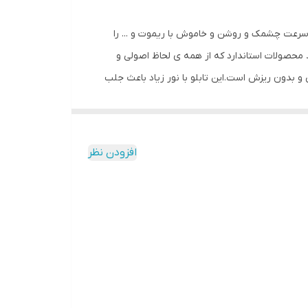
ل سرعت چشمک و روشن و خاموش با ریموت و ... را
محصولات استاندارد که از همه ی لحاظ اصولی و
نی و بدون ریزش است.این تابلو با نور زیاد باعث جلب
 با وسواس زیاد و دقیق لحاظ شده و میزان ولتاژ و
کیفیت بالا،پرنور،عمر طولانی و بدون ریزش ارائه می
شود. بر خلاف سایر تابلوها، ترانس و فلاشر این تابلو در یک جعبه ارائه میشود که نیازی به سیم کشی ندارد و فقط کافیست که دوشاخه را به برق بزنید و برای راحتی نصب ،سیمی به طول 3
افزودن نظر
تا مشتری در عرض چند دقیقه بتواند آنرا نصب و
اصی ، با استفاده از راهنمای نصبی که در داخل پک
ب حتما از راهنمای نصب استفاده کنید که دو روش