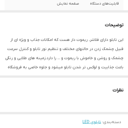
قابلیت‌های دستگاه
صفحه نمایش
وزن
800 گرم
توضیحات
این تابلو دارای فلاشر، ریموت دار هست که امکانات جذاب و ویژه ای از
قبیل چشمک زدن در حالتهای مختلف و تنظیم نور تابلو و کنترل سرعت
چشمک و روشن و خاموش با ریموت و ... را دارد.زمینه های طلایی و رنگی
باعث جذابیت و لوکس تر شدن تابلو میشود و جلوه خاصی به فروشگاه
می دهد.هدف این مجموعه تولید محصولات استاندارد که از همه ی لحاظ
اصولی و استاندارد بوده و با برند میشانه ارائه میگردد.ال ای دی های بکار
نظرات
رفته بهترین نوع ال ای دی در بازار می باشد که بسیار پرنور،عمر طولانی و
بدون ریزش است.این تابلو با نور زیاد باعث جلب توجه و جذب مشتری
می شود. این تابلوها بر اساس علم روز الکترونیک توسط متخصصین
دسته‌بندی
:
تابلوی LED
الکترونیک طراحی شده و همه فاکتورهای لازم ، با وسواس زیاد و دقیق