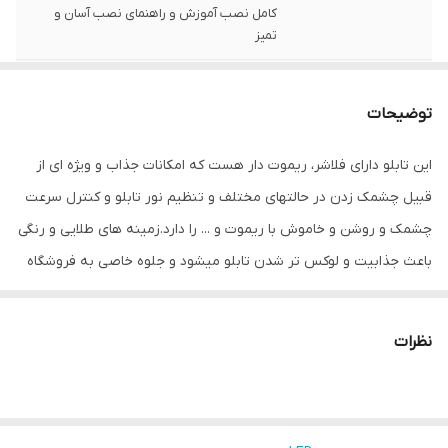
کامل نصب آموزش و راهنمای نصب آسان و
تمیز
ابعاد
58×28×2
توضیحات
قابلیت‌های دستگاه
صفحه نمایش
این تابلو دارای فلاشر، ریموت دار هست که امکانات جذاب و ویژه ای از
وزن
700 گرم
قبیل چشمک زدن در حالتهای مختلف و تنظیم نور تابلو و کنترل سرعت
چشمک و روشن و خاموش با ریموت و ... را دارد.زمینه های طلایی و رنگی
باعث جذابیت و لوکس تر شدن تابلو میشود و جلوه خاصی به فروشگاه
می دهد.هدف این مجموعه تولید محصولات استاندارد که از همه ی لحاظ
اصولی و استاندارد بوده و با برند میشانه ارائه میگردد.ال ای دی های بکار
نظرات
رفته بهترین نوع ال ای دی در بازار می باشد که بسیار پرنور،عمر طولانی و
بدون ریزش است.این تابلو با نور زیاد باعث جلب توجه و جذب مشتری
می شود. این تابلوها بر اساس علم روز الکترونیک توسط متخصصین