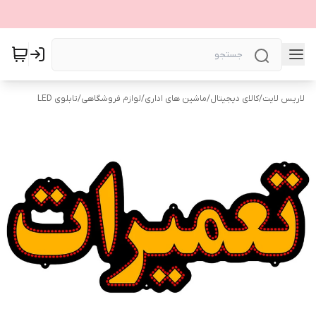
لاریس لایت
/
کالای دیجیتال
/
ماشین های اداری
/
لوازم فروشگاهی
/
تابلوی LED