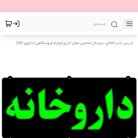
لاریس لایت
/
کالای دیجیتال
/
ماشین های اداری
/
لوازم فروشگاهی
/
تابلوی LED