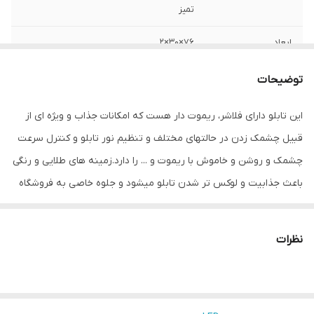
تمیز
ابعاد
76×30×2
قابلیت‌های دستگاه
صفحه نمایش
توضیحات
وزن
800 گرم
این تابلو دارای فلاشر، ریموت دار هست که امکانات جذاب و ویژه ای از
قبیل چشمک زدن در حالتهای مختلف و تنظیم نور تابلو و کنترل سرعت
چشمک و روشن و خاموش با ریموت و ... را دارد.زمینه های طلایی و رنگی
باعث جذابیت و لوکس تر شدن تابلو میشود و جلوه خاصی به فروشگاه
می دهد.هدف این مجموعه تولید محصولات استاندارد که از همه ی لحاظ
اصولی و استاندارد بوده و با برند میشانه ارائه میگردد.ال ای دی های بکار
نظرات
رفته بهترین نوع ال ای دی در بازار می باشد که بسیار پرنور،عمر طولانی و
بدون ریزش است.این تابلو با نور زیاد باعث جلب توجه و جذب مشتری
می شود. این تابلوها بر اساس علم روز الکترونیک توسط متخصصین