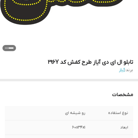
تابلو ال ای دی آیاز طرح کفش کد 296Y
برند:
آیاز
مشخصات
نوع استفاده
رو شیشه ای
ابعاد
60x34x1