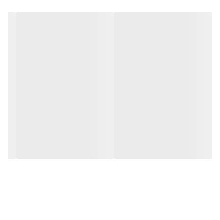
در مقابل نور خورشید درخشندگی داشته و وظیفه خود را انجام می دهد.
به همراه این تابلو راهنمای نصب و بستهای نصب و آداپتور ارائه می
شود تا یک ست کامل را برای استفاده ساده، سریع و بدون دردسر در
اختیار داشته باشید.