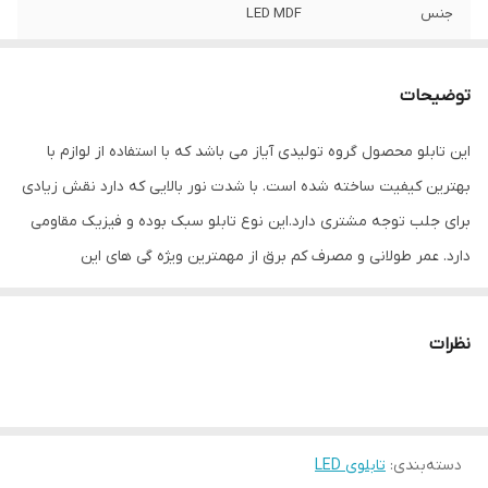
جنس
LED MDF
نوع اتصال
با سیم
توضیحات
این تابلو محصول گروه تولیدی آیاز می باشد که با استفاده از لوازم با
بهترین کیفیت ساخته شده است. با شدت نور بالایی که دارد نقش زیادی
برای جلب توجه مشتری دارد.این نوع تابلو سبک بوده و فیزیک مقاومی
دارد. عمر طولانی و مصرف کم برق از مهمترین ویژه گی های این
تابلوهاست.نصب بسیار آسان وسریع موجب می شود تا در کمترین زمان
استفاده از این تابلو را آغاز کنید. علاوه بر قابلیت نصب بر روی شیشه این
نظرات
تابلو می تواند در هر موقعیتی که لازم باشد آویز شود و یا تکیه داده
شود چراکه عملکرد تابلو به محل نصب وابسته نیست. فیزیک محکم
موجب می شود تا نگرانی از بابت آسیب وارد شدن به تابلو نداشته
دسته‌بندی
:
تابلوی LED
باشیم. با شدت نور بالا این تابلو روز دید است و بر خلاف نمونه های دیگر